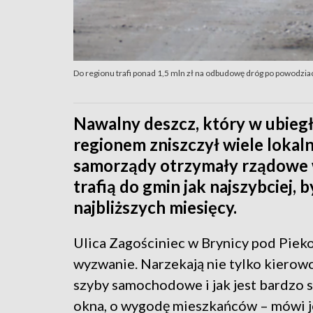
Do regionu trafi ponad 1,5 mln zł na odbudowę dróg po powodzia
Nawalny deszcz, który w ubieg
regionem zniszczył wiele lokaln
samorządy otrzymały rządowe 
trafią do gmin jak najszybciej,
najbliższych miesięcy.
Ulica Zagościniec w Brynicy pod Pieko
wyzwanie. Narzekają nie tylko kierow
szyby samochodowe i jak jest bardzo s
okna, o wygodę mieszkańców – mówi 