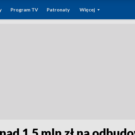
y
Program TV
Patronaty
Więcej
onad 1,5 mln zł na odbud