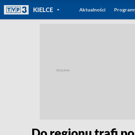
POWRÓT DO
KIELCE
Aktualności
Program
TVP REGIONY
Do regionu trafi p