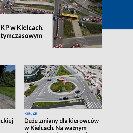
PKP w Kielcach.
a tymczasowym
KIELCE
ckiej
Duże zmiany dla kierowców
w Kielcach. Na ważnym