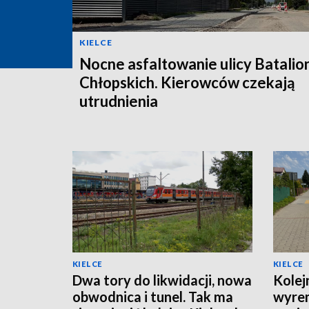
KIELCE
Nocne asfaltowanie ulicy Batali
Chłopskich. Kierowców czekają
utrudnienia
KIELCE
KIELCE
Dwa tory do likwidacji, nowa
Kolej
obwodnica i tunel. Tak ma
wyre