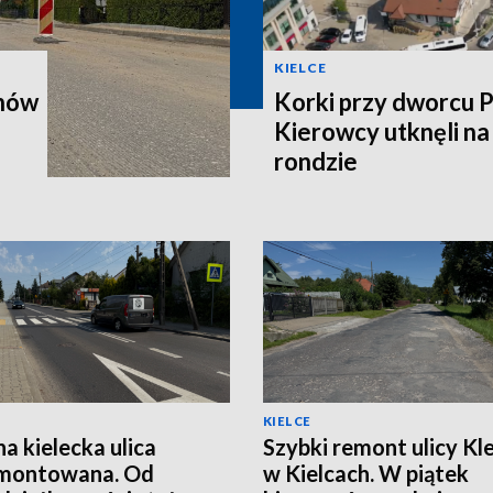
KIELCE
onów
Korki przy dworcu 
Kierowcy utknęli n
rondzie
KIELCE
na kielecka ulica
Szybki remont ulicy Kle
montowana. Od
w Kielcach. W piątek