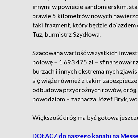
innymi w powiecie sandomierskim, sta
prawie 5 kilometrów nowych nawierzch
taki fragment, który będzie dojazdem 
Tuz, burmistrz Szydłowa.
Szacowana wartość wszystkich inwestyc
połowę – 1 693 475 zł – sfinansował 
burzach i innych ekstremalnych zjaw
się wiąże również z takim zabezpiecze
odbudowa przydrożnych rowów, dróg, 
powodziom – zaznacza Józef Bryk, wo
Większość dróg ma być gotowa jeszcz
DOŁĄCZ do naszego kanału na Mess