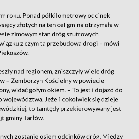
 tym roku. Ponad półkilometrowy odcinek
sięcy złotych na ten cel gmina otrzymała w
resie zimowym stan dróg szutrowych
wiązku z czym ta przebudowa drogi – mówi
 Piekoszów.
szły nad regionem, zniszczyły wiele dróg
jów – Zemborzyn Kościelny w powiecie
ny, widać gołym okiem. – To jest i dojazd do
go województwa. Jeżeli cokolwiek się dzieje
ewódzkiej, to tamtędy przekierowywany jest
jt gminy Tarłów.
ych zostanie osiem odcinków dróg. Między