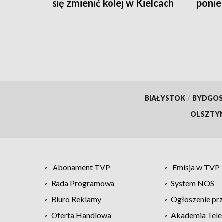
się zmienić kolej w Kielcach
ponie
organ
BIAŁYSTOK
/
BYDGO
OLSZTY
Abonament TVP
Emisja w TVP
Rada Programowa
System NOS
Biuro Reklamy
Ogłoszenie pr
Oferta Handlowa
Akademia Tele