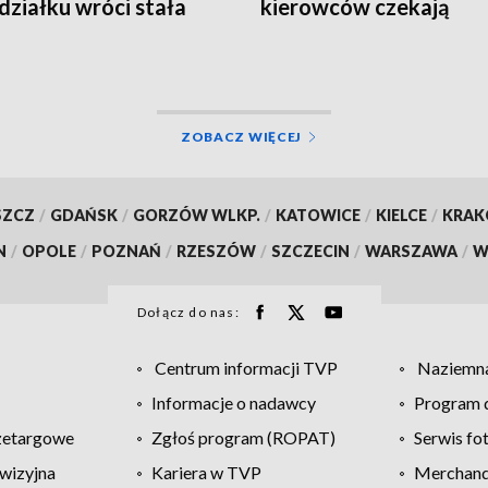
działku wróci stała
kierowców czekają
izacja ruchu
utrudnienia
ZOBACZ WIĘCEJ
SZCZ
/
GDAŃSK
/
GORZÓW WLKP.
/
KATOWICE
/
KIELCE
/
KRA
N
/
OPOLE
/
POZNAŃ
/
RZESZÓW
/
SZCZECIN
/
WARSZAWA
/
W
Dołącz do nas:
Centrum informacji TVP
Naziemna
Informacje o nadawcy
Program d
zetargowe
Zgłoś program (ROPAT)
Serwis fo
wizyjna
Kariera w TVP
Merchandi