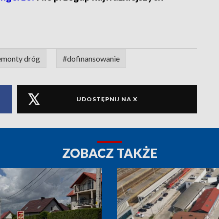
emonty dróg
#dofinansowanie
UDOSTĘPNIJ NA X
ZOBACZ TAKŻE