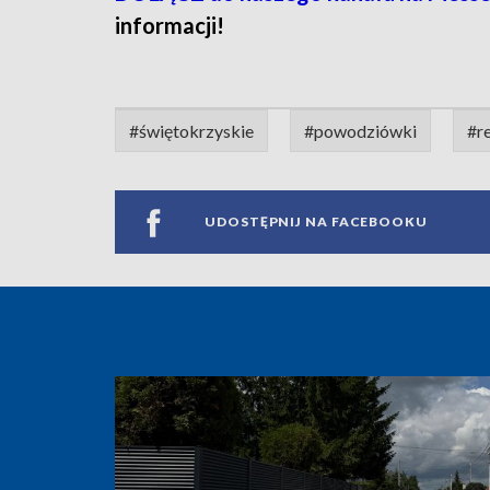
informacji!
#świętokrzyskie
#powodziówki
#r
UDOSTĘPNIJ NA FACEBOOKU