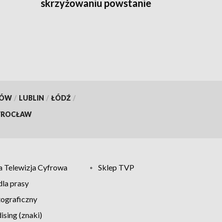
skrzyżowaniu powstanie
tymczasowe rondo
[ZDJĘCIA]
KÓW
/
LUBLIN
/
ŁÓDŹ
/
ROCŁAW
 Telewizja Cyfrowa
Sklep TVP
la prasy
tograficzny
sing (znaki)