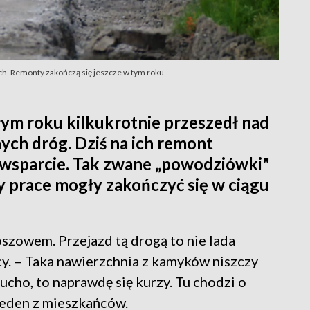
ch. Remonty zakończą się jeszcze w tym roku
łym roku kilkukrotnie przeszedł nad
ych dróg. Dziś na ich remont
wsparcie. Tak zwane „powodziówki"
 by prace mogły zakończyć się w ciągu
szowem. Przejazd tą drogą to nie lada
cy. – Taka nawierzchnia z kamyków niszczy
ucho, to naprawdę się kurzy. Tu chodzi o
jeden z mieszkańców.