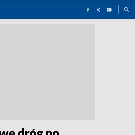
owę dróg po