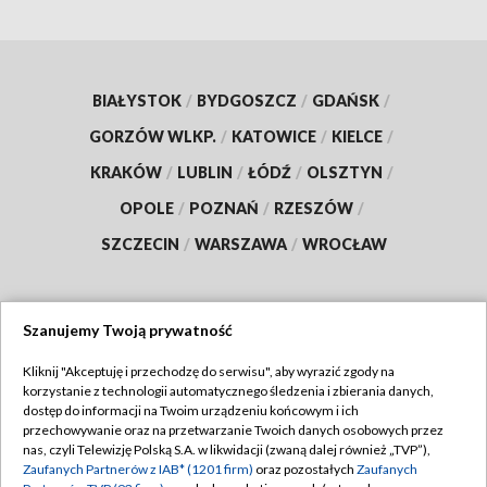
BIAŁYSTOK
/
BYDGOSZCZ
/
GDAŃSK
/
GORZÓW WLKP.
/
KATOWICE
/
KIELCE
/
KRAKÓW
/
LUBLIN
/
ŁÓDŹ
/
OLSZTYN
/
OPOLE
/
POZNAŃ
/
RZESZÓW
/
SZCZECIN
/
WARSZAWA
/
WROCŁAW
Szanujemy Twoją prywatność
Dołącz do nas:
Kliknij "Akceptuję i przechodzę do serwisu", aby wyrazić zgody na
korzystanie z technologii automatycznego śledzenia i zbierania danych,
TVP
dostęp do informacji na Twoim urządzeniu końcowym i ich
Abonament TVP
przechowywanie oraz na przetwarzanie Twoich danych osobowych przez
Regulamin TVP
nas, czyli Telewizję Polską S.A. w likwidacji (zwaną dalej również „TVP”),
Emisja w TVP
Zaufanych Partnerów z IAB* (1201 firm)
oraz pozostałych
Zaufanych
Polityka prywatności