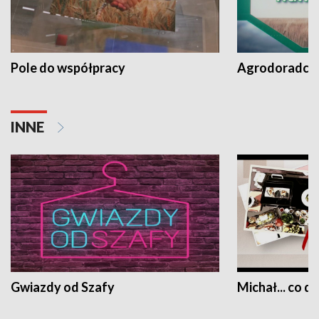
Pole do współpracy
Agrodoradcy 
INNE
Gwiazdy od Szafy
Michał... co dz