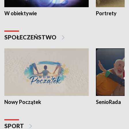
W obiektywie
Portrety
SPOŁECZEŃSTWO
Nowy Początek
SenioRada
SPORT