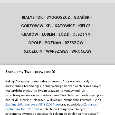
BIAŁYSTOK
/
BYDGOSZCZ
/
GDAŃSK
/
GORZÓW WLKP.
/
KATOWICE
/
KIELCE
/
KRAKÓW
/
LUBLIN
/
ŁÓDŹ
/
OLSZTYN
/
OPOLE
/
POZNAŃ
/
RZESZÓW
/
SZCZECIN
/
WARSZAWA
/
WROCŁAW
Szanujemy Twoją prywatność
Dołącz do nas:
Kliknij "Akceptuję i przechodzę do serwisu", aby wyrazić zgody na
korzystanie z technologii automatycznego śledzenia i zbierania danych,
TVP
dostęp do informacji na Twoim urządzeniu końcowym i ich
Abonament TVP
przechowywanie oraz na przetwarzanie Twoich danych osobowych przez
Regulamin TVP
nas, czyli Telewizję Polską S.A. w likwidacji (zwaną dalej również „TVP”),
Emisja w TVP
Zaufanych Partnerów z IAB* (1201 firm)
oraz pozostałych
Zaufanych
Polityka prywatności
Partnerów TVP (93 firm)
, w celach marketingowych (w tym do
Centrum informacji TVP
Moje zgody
zautomatyzowanego dopasowania reklam do Twoich zainteresowań i