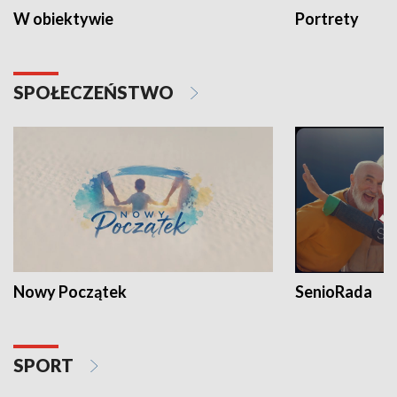
W obiektywie
Portrety
SPOŁECZEŃSTWO
Nowy Początek
SenioRada
SPORT