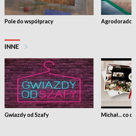
Pole do współpracy
Agrodoradcy 
INNE
Gwiazdy od Szafy
Michał... co dz