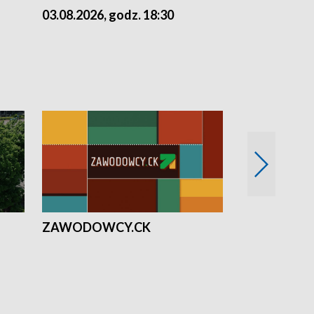
03.08.2026, godz. 18:30
02.08.2026, 
ZAWODOWCY.CK
Solidarni z U