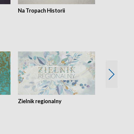
Na Tropach Historii
Szept ziemi
Zielnik regionalny
EkoLogiczni