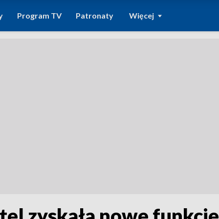
y
Program TV
Patronaty
Więcej
el zyskała nowe funkcje