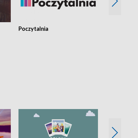
Poczytalnia
Koncerty TV