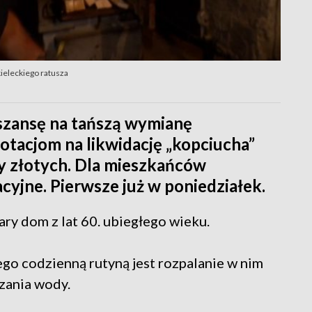
ieleckiego ratusza
 szansę na tańszą wymianę
dotacjom na likwidację „kopciucha”
y złotych. Dla mieszkańców
yjne. Pierwsze już w poniedziałek.
ary dom z lat 60. ubiegłego wieku.
ego codzienną rutyną jest rozpalanie w nim
zania wody.