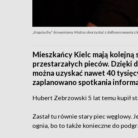
„Kopciuchy” do wymiany. Można skorzystać z dofinansowania z k
Mieszkańcy Kielc mają kolejną
przestarzałych pieców. Dzięki 
można uzyskać nawet 40 tysięc
zaplanowano spotkania informac
Hubert Zebrzowski 5 lat temu kupił st
Zastał tu równie stary piec węglowy. J
ognia, bo to także konieczne do podgr