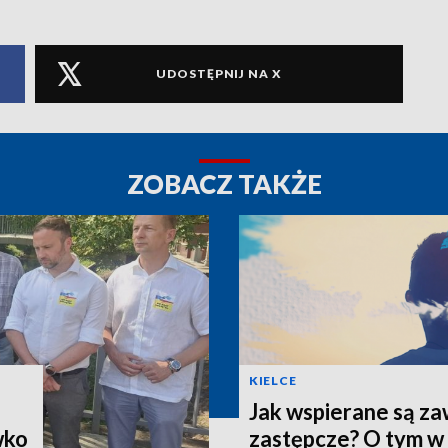
UDOSTĘPNIJ NA X
ZOBACZ TAKŻE
KIELCE
Jak wspierane są z
wko
zastępcze? O tym w