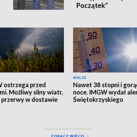
Początek”
KIELCE
 ostrzega przed
Nawet 38 stopni i gorą
mi. Możliwy silny wiatr,
noce. IMGW wydał aler
i przerwy w dostawie
Świętokrzyskiego
ZOBACZ WIĘCEJ