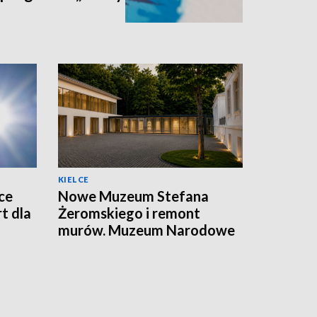
KIELCE
ce
Nowe Muzeum Stefana
t dla
Żeromskiego i remont
murów. Muzeum Narodowe
realizuje dwie duże
inwestycje