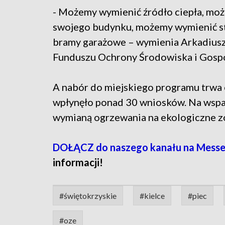
- Możemy wymienić źródło ciepła, mo
swojego budynku, możemy wymienić sto
bramy garażowe – wymienia Arkadius
Funduszu Ochrony Środowiska i Gosp
A nabór do miejskiego programu trwa 
wpłynęło ponad 30 wniosków. Na wsp
wymianą ogrzewania na ekologiczne zos
DOŁĄCZ do naszego kanału na Messe
informacji!
#świętokrzyskie
#kielce
#piec
#oze