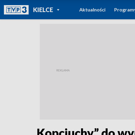
POWRÓT DO
KIELCE
Aktualności
Program
TVP REGIONY
„Kopciuchy” do wy