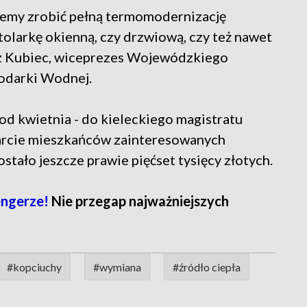
żemy zrobić pełną termomodernizację
larkę okienną, czy drzwiową, czy też nawet
z Kubiec, wiceprezes Wojewódzkiego
odarki Wodnej.
od kwietnia - do kieleckiego magistratu
arcie mieszkańców zainteresowanych
tało jeszcze prawie pięćset tysięcy złotych.
ngerze!
Nie przegap najważniejszych
#kopciuchy
#wymiana
#źródło ciepła