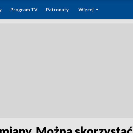
y
Program TV
Patronaty
Więcej
miany. Można skorzystać