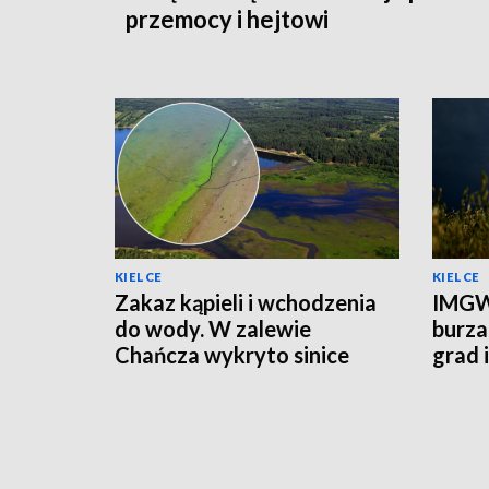
przemocy i hejtowi
KIELCE
KIELCE
Zakaz kąpieli i wchodzenia
IMGW
do wody. W zalewie
burza
Chańcza wykryto sinice
grad 
prądu