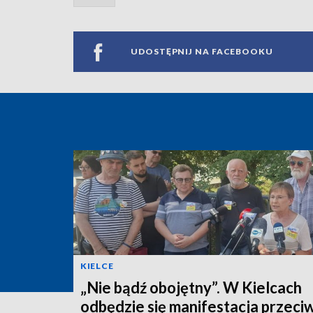
UDOSTĘPNIJ NA FACEBOOKU
KIELCE
„Nie bądź obojętny”. W Kielcach
odbędzie się manifestacja przeci