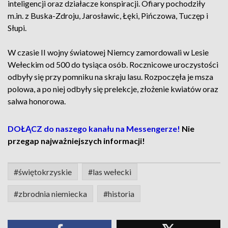
inteligencji oraz działacze konspiracji. Ofiary pochodziły
m.in. z Buska-Zdroju, Jarosławic, Łęki, Pińczowa, Tuczęp i
Słupi.
W czasie II wojny światowej Niemcy zamordowali w Lesie
Wełeckim od 500 do tysiąca osób. Rocznicowe uroczystości
odbyły się przy pomniku na skraju lasu. Rozpoczęła je msza
polowa, a po niej odbyły się prelekcje, złożenie kwiatów oraz
salwa honorowa.
DOŁĄCZ do naszego kanału na Messengerze!
Nie
przegap najważniejszych informacji!
#świętokrzyskie
#las wełecki
#zbrodnia niemiecka
#historia