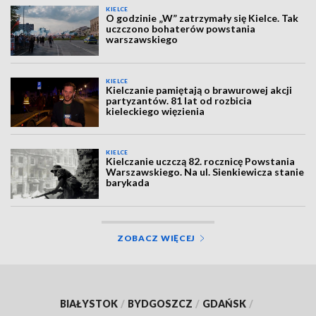
KIELCE
O godzinie „W” zatrzymały się Kielce. Tak
uczczono bohaterów powstania
warszawskiego
KIELCE
Kielczanie pamiętają o brawurowej akcji
partyzantów. 81 lat od rozbicia
kieleckiego więzienia
KIELCE
Kielczanie uczczą 82. rocznicę Powstania
Warszawskiego. Na ul. Sienkiewicza stanie
barykada
ZOBACZ WIĘCEJ
BIAŁYSTOK
/
BYDGOSZCZ
/
GDAŃSK
/