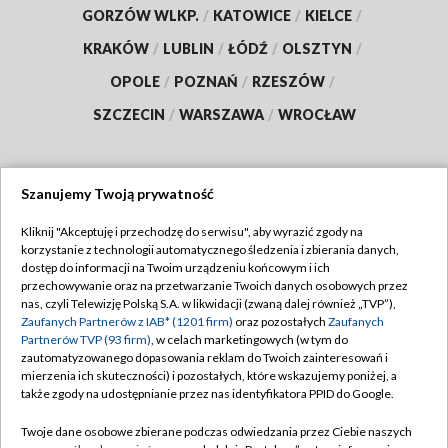
GORZÓW WLKP.
/
KATOWICE
/
KIELCE
/
KRAKÓW
/
LUBLIN
/
ŁÓDŹ
/
OLSZTYN
/
OPOLE
/
POZNAŃ
/
RZESZÓW
/
SZCZECIN
/
WARSZAWA
/
WROCŁAW
Szanujemy Twoją prywatność
Dołącz do nas:
Kliknij "Akceptuję i przechodzę do serwisu", aby wyrazić zgody na
korzystanie z technologii automatycznego śledzenia i zbierania danych,
TVP
dostęp do informacji na Twoim urządzeniu końcowym i ich
Abonament TVP
przechowywanie oraz na przetwarzanie Twoich danych osobowych przez
Regulamin TVP
nas, czyli Telewizję Polską S.A. w likwidacji (zwaną dalej również „TVP”),
Emisja w TVP
Polityka prywatności
Zaufanych Partnerów z IAB* (1201 firm)
oraz pozostałych
Zaufanych
Partnerów TVP (93 firm)
, w celach marketingowych (w tym do
Centrum informacji TVP
Moje zgody
zautomatyzowanego dopasowania reklam do Twoich zainteresowań i
mierzenia ich skuteczności) i pozostałych, które wskazujemy poniżej, a
Naziemna Telewizja Cyfrowa
Pomoc
także zgody na udostępnianie przez nas identyfikatora PPID do Google.
Sklep TVP
Biuro reklamy
Twoje dane osobowe zbierane podczas odwiedzania przez Ciebie naszych
Rada Programowa