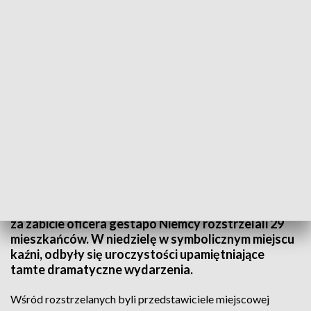
W Lesie Wełeckim przypomniano zbrodnię niemiecką. 81 lat temu okupanci
rozstrzelali 29 osób
Mija 81 lat od jednej z najtragiczniejszych zbrodni
niemieckiego okupanta na ziemi buskiej. W odwecie
za zabicie oficera gestapo Niemcy rozstrzelali 29
mieszkańców. W niedzielę w symbolicznym miejscu
kaźni, odbyły się uroczystości upamiętniające
tamte dramatyczne wydarzenia.
Wśród rozstrzelanych byli przedstawiciele miejscowej