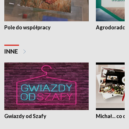
Pole do współpracy
Agrodoradcy 
INNE
Gwiazdy od Szafy
Michał... co dz