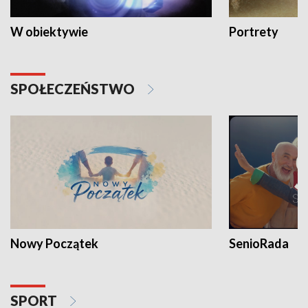
W obiektywie
Portrety
SPOŁECZEŃSTWO
Nowy Początek
SenioRada
SPORT