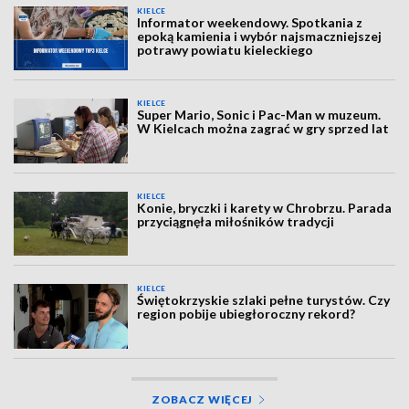
KIELCE
Informator weekendowy. Spotkania z
epoką kamienia i wybór najsmaczniejszej
potrawy powiatu kieleckiego
KIELCE
Super Mario, Sonic i Pac-Man w muzeum.
W Kielcach można zagrać w gry sprzed lat
KIELCE
Konie, bryczki i karety w Chrobrzu. Parada
przyciągnęła miłośników tradycji
KIELCE
Świętokrzyskie szlaki pełne turystów. Czy
region pobije ubiegłoroczny rekord?
ZOBACZ WIĘCEJ