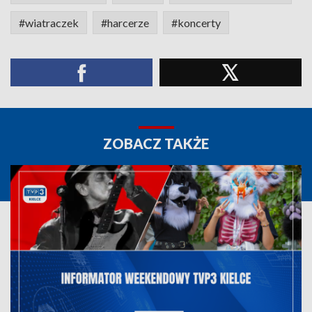
#wiatraczek
#harcerze
#koncerty
ZOBACZ TAKŻE