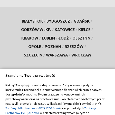
BIAŁYSTOK
/
BYDGOSZCZ
/
GDAŃSK
/
GORZÓW WLKP.
/
KATOWICE
/
KIELCE
/
KRAKÓW
/
LUBLIN
/
ŁÓDŹ
/
OLSZTYN
/
OPOLE
/
POZNAŃ
/
RZESZÓW
/
SZCZECIN
/
WARSZAWA
/
WROCŁAW
Szanujemy Twoją prywatność
Dołącz do nas:
Kliknij "Akceptuję i przechodzę do serwisu", aby wyrazić zgody na
korzystanie z technologii automatycznego śledzenia i zbierania danych,
TVP
dostęp do informacji na Twoim urządzeniu końcowym i ich
Abonament TVP
przechowywanie oraz na przetwarzanie Twoich danych osobowych przez
Regulamin TVP
nas, czyli Telewizję Polską S.A. w likwidacji (zwaną dalej również „TVP”),
Emisja w TVP
Polityka prywatności
Zaufanych Partnerów z IAB* (1201 firm)
oraz pozostałych
Zaufanych
Partnerów TVP (93 firm)
, w celach marketingowych (w tym do