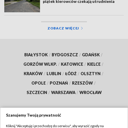
piątek kierowców czekają utrudnienia
ZOBACZ WIĘCEJ
BIAŁYSTOK
/
BYDGOSZCZ
/
GDAŃSK
/
GORZÓW WLKP.
/
KATOWICE
/
KIELCE
/
KRAKÓW
/
LUBLIN
/
ŁÓDŹ
/
OLSZTYN
/
OPOLE
/
POZNAŃ
/
RZESZÓW
/
SZCZECIN
/
WARSZAWA
/
WROCŁAW
Szanujemy Twoją prywatność
Dołącz do nas:
Kliknij "Akceptuję i przechodzę do serwisu", aby wyrazić zgody na