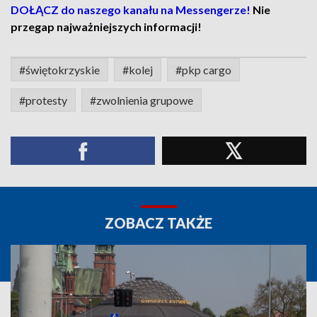
DOŁĄCZ do naszego kanału na Messengerze!
Nie
przegap najważniejszych informacji!
#świętokrzyskie
#kolej
#pkp cargo
#protesty
#zwolnienia grupowe
ZOBACZ TAKŻE