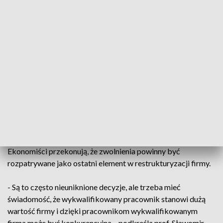
osób. W 2026 - ponad 120.
Władze zakładu twierdzą, że zwolnienia nie są jeszcze
przesądzone. Bo do września trwają negocjacje ze
związkowcami.
- Jeżeli związki zawodowe dogadają się, jeśli chodzi o pewne
zapisy w układzie zbiorowym pracy, to wtedy w ramach tych
oszczędności - zwolnień grupowych w tym roku by nie było -
przyznał Wojciech Chobotow, dyrektor zakładu
wschodniego PKP Cargo. .
Ekonomiści przekonują, że zwolnienia powinny być
rozpatrywane jako ostatni element w restrukturyzacji firmy.
- Są to często nieuniknione decyzje, ale trzeba mieć
świadomość, że wykwalifikowany pracownik stanowi dużą
wartość firmy i dzięki pracownikom wykwalifikowanym
firma może być konkurencyjna – podkreśla prof. Sławomir