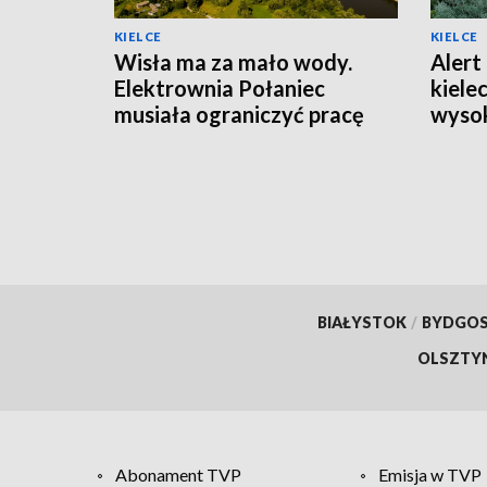
KIELCE
KIELCE
Wisła ma za mało wody.
Alert 
Elektrownia Połaniec
kiele
musiała ograniczyć pracę
wysok
bloków
powie
BIAŁYSTOK
/
BYDGO
OLSZTY
Abonament TVP
Emisja w TVP