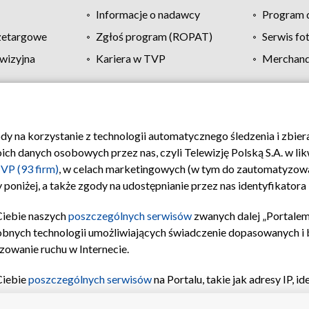
Informacje o nadawcy
Program d
zetargowe
Zgłoś program (ROPAT)
Serwis fo
wizyjna
Kariera w TVP
Merchandi
Polityka prywatności
Moje zgody
Pomoc
Biuro re
ody na korzystanie z technologii automatycznego śledzenia i zbie
 danych osobowych przez nas, czyli Telewizję Polską S.A. w likw
VP (93 firm)
, w celach marketingowych (w tym do zautomatyzow
 poniżej, a także zgody na udostępnianie przez nas identyfikator
Ciebie naszych
poszczególnych serwisów
zwanych dalej „Portalem
obnych technologii umożliwiających świadczenie dopasowanych i be
zowanie ruchu w Internecie.
Ciebie
poszczególnych serwisów
na Portalu, takie jak adresy IP, 
sach Portalu czy historia odwiedzin będą przetwarzane przez TV