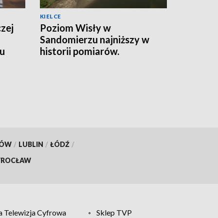
KIELCE
czej
Poziom Wisły w
Sandomierzu najniższy w
wu
historii pomiarów.
Wodowskaz pokazał 56 cm
[ZDJĘCIA]
KÓW
/
LUBLIN
/
ŁÓDŹ
/
ROCŁAW
 Telewizja Cyfrowa
Sklep TVP