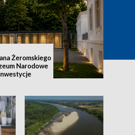
ana Żeromskiego
uzeum Narodowe
 inwestycje