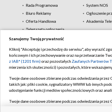
Rada Programowa
System NOS
Biuro Reklamy
Ogłoszenie pr
Oferta Handlowa
Akademia Tele
Telegazeta ogłoszenia
Szanujemy Twoją prywatność
Regulamin TVP
Kliknij "Akceptuję i przechodzę do serwisu", aby wyrazić zg
końcowym i ich przechowywanie oraz na przetwarzanie Twoich
z IAB* (1201 firm)
oraz pozostałych
Zaufanych Partnerów T
mierzenia ich skuteczności) i pozostałych, które wskazujemy
Twoje dane osobowe zbierane podczas odwiedzania przez 
takich jak: pliki cookie, sygnalizatory WWW lub innych pod
udostępnianie funkcji mediów społecznościowych oraz anali
Twoje dane osobowe zbierane podczas odwiedzania przez 
plików cookie, informacje o Twoich wyszukiwaniach w serwi