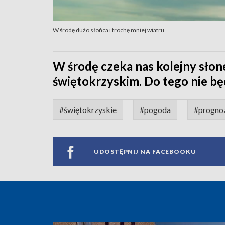
W środę dużo słońca i trochę mniej wiatru
W środę czeka nas kolejny sło
świętokrzyskim. Do tego nie bę
#świętokrzyskie
#pogoda
#progno
UDOSTĘPNIJ NA FACEBOOKU