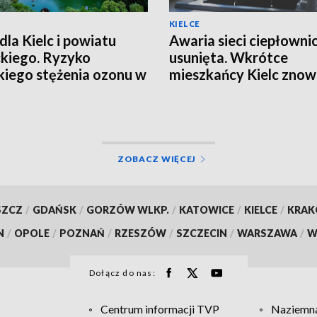
KIELCE
dla Kielc i powiatu
Awaria sieci ciepłowni
ckiego. Ryzyko
usunięta. Wkrótce
iego stężenia ozonu w
mieszkańcy Kielc zno
trzu
będą mieli ciepłą wodę
ZOBACZ WIĘCEJ
SZCZ
/
GDAŃSK
/
GORZÓW WLKP.
/
KATOWICE
/
KIELCE
/
KRA
N
/
OPOLE
/
POZNAŃ
/
RZESZÓW
/
SZCZECIN
/
WARSZAWA
/
W
Dołącz do nas:
Centrum informacji TVP
Naziemna