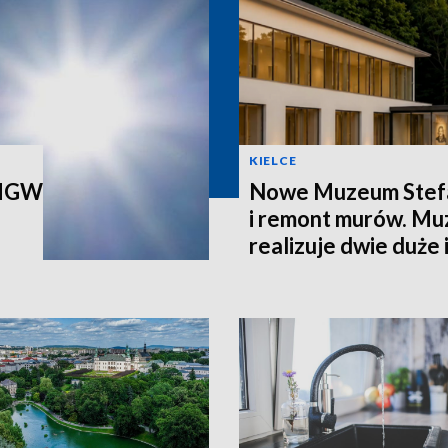
KIELCE
 IMGW
Nowe Muzeum Stef
i remont murów. M
realizuje dwie duże