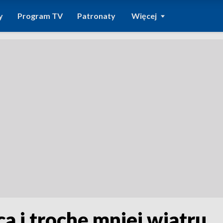
y
Program TV
Patronaty
Więcej
a i trochę mniej wiatru