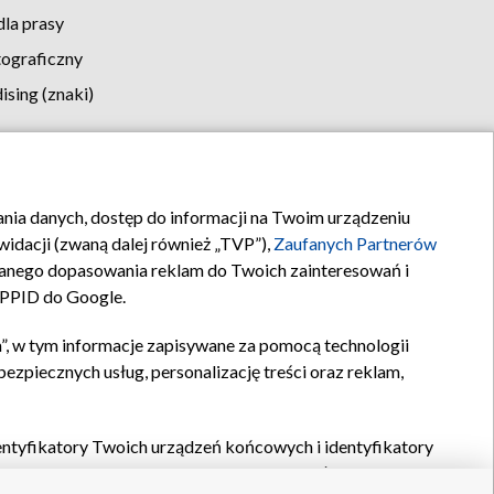
la prasy
tograficzny
sing (znaki)
klamy
Kontakt
rania danych, dostęp do informacji na Twoim urządzeniu
idacji (zwaną dalej również „TVP”),
Zaufanych Partnerów
anego dopasowania reklam do Twoich zainteresowań i
a PPID do Google.
”, w tym informacje zapisywane za pomocą technologii
zpiecznych usług, personalizację treści oraz reklam,
identyfikatory Twoich urządzeń końcowych i identyfikatory
P,
Zaufanych Partnerów z IAB
oraz pozostałych
Zaufanych