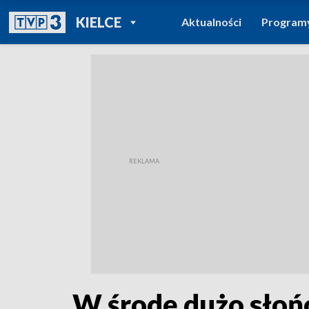
POWRÓT DO
KIELCE
Aktualności
Program
TVP REGIONY
W środę dużo słońc