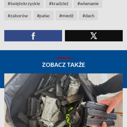
#świętokrzyskie
#kradzież
#włamanie
#zaborów
#pałac
#miedź
#dach
ZOBACZ TAKŻE