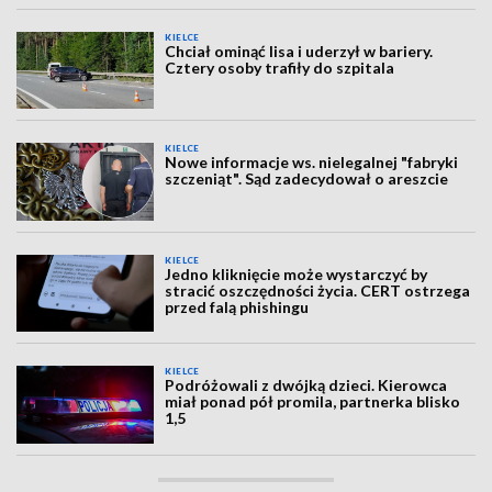
KIELCE
Chciał ominąć lisa i uderzył w bariery.
Cztery osoby trafiły do szpitala
KIELCE
Nowe informacje ws. nielegalnej "fabryki
szczeniąt". Sąd zadecydował o areszcie
KIELCE
Jedno kliknięcie może wystarczyć by
stracić oszczędności życia. CERT ostrzega
przed falą phishingu
KIELCE
Podróżowali z dwójką dzieci. Kierowca
miał ponad pół promila, partnerka blisko
1,5