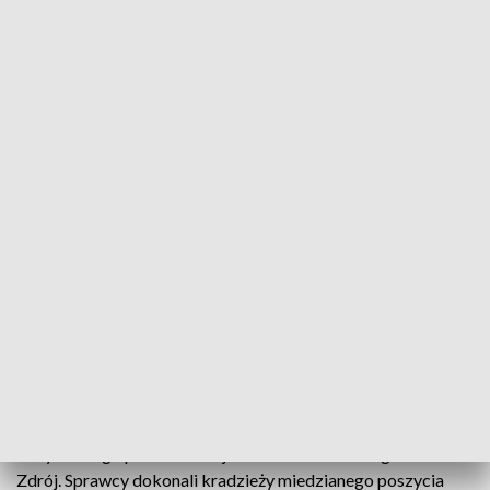
Włamywacze zatrzymani. Łupem miedziane elementy zabytkowego pałacu
Policjanci z Solca-Zdroju zatrzymali parę
włamywaczy, którzy dokonali włamania do
zabytkowego pałacu w Zborowie oraz kradzież
miedzianego dachu i rynien.
W minioną środę na numer alarmowy zadzwoniła osoba,
która poinformowała, że doszło do włamania do
zabytkowego pałacu w miejscowości Zborów w gm. Solec-
Zdrój. Sprawcy dokonali kradzieży miedzianego poszycia