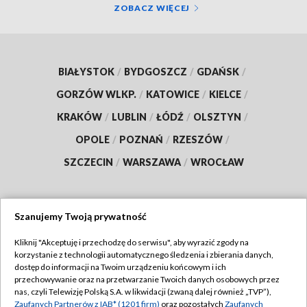
ZOBACZ WIĘCEJ
BIAŁYSTOK
/
BYDGOSZCZ
/
GDAŃSK
/
GORZÓW WLKP.
/
KATOWICE
/
KIELCE
/
KRAKÓW
/
LUBLIN
/
ŁÓDŹ
/
OLSZTYN
/
OPOLE
/
POZNAŃ
/
RZESZÓW
/
SZCZECIN
/
WARSZAWA
/
WROCŁAW
Szanujemy Twoją prywatność
Dołącz do nas:
Kliknij "Akceptuję i przechodzę do serwisu", aby wyrazić zgody na
korzystanie z technologii automatycznego śledzenia i zbierania danych,
TVP
dostęp do informacji na Twoim urządzeniu końcowym i ich
Abonament TVP
przechowywanie oraz na przetwarzanie Twoich danych osobowych przez
Regulamin TVP
nas, czyli Telewizję Polską S.A. w likwidacji (zwaną dalej również „TVP”),
Emisja w TVP
Polityka prywatności
Zaufanych Partnerów z IAB* (1201 firm)
oraz pozostałych
Zaufanych