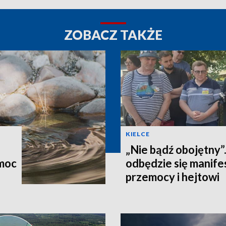
ZOBACZ TAKŻE
KIELCE
„Nie bądź obojętny”
omoc
odbędzie się manife
przemocy i hejtowi