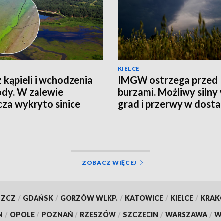
KIELCE
 kąpieli i wchodzenia
IMGW ostrzega przed
dy. W zalewie
burzami. Możliwy silny 
za wykryto sinice
grad i przerwy w dost
prądu
ZOBACZ WIĘCEJ
SZCZ
/
GDAŃSK
/
GORZÓW WLKP.
/
KATOWICE
/
KIELCE
/
KRA
N
/
OPOLE
/
POZNAŃ
/
RZESZÓW
/
SZCZECIN
/
WARSZAWA
/
W