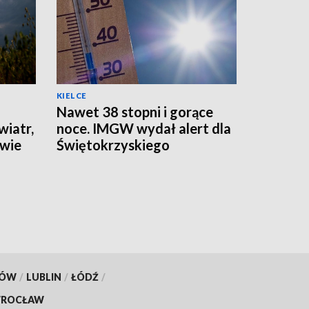
KIELCE
Nawet 38 stopni i gorące
wiatr,
noce. IMGW wydał alert dla
awie
Świętokrzyskiego
KÓW
/
LUBLIN
/
ŁÓDŹ
/
ROCŁAW