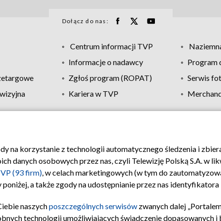
Dołącz do nas:
Centrum informacji TVP
Naziemna
Informacje o nadawcy
Program d
zetargowe
Zgłoś program (ROPAT)
Serwis fo
wizyjna
Kariera w TVP
Merchandi
Polityka prywatności
Moje zgody
Pomoc
Biuro re
ody na korzystanie z technologii automatycznego śledzenia i zbie
 danych osobowych przez nas, czyli Telewizję Polską S.A. w likw
VP (93 firm)
, w celach marketingowych (w tym do zautomatyzow
 poniżej, a także zgody na udostępnianie przez nas identyfikator
Ciebie naszych
poszczególnych serwisów
zwanych dalej „Portalem
obnych technologii umożliwiających świadczenie dopasowanych i be