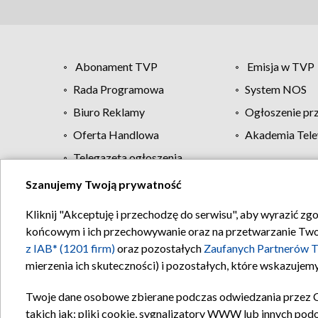
Abonament TVP
Emisja w TVP
Rada Programowa
System NOS
Biuro Reklamy
Ogłoszenie pr
Oferta Handlowa
Akademia Tele
Telegazeta ogłoszenia
Szanujemy Twoją prywatność
Regulamin TVP
Kliknij "Akceptuję i przechodzę do serwisu", aby wyrazić zg
końcowym i ich przechowywanie oraz na przetwarzanie Twoich
z IAB* (1201 firm)
oraz pozostałych
Zaufanych Partnerów T
mierzenia ich skuteczności) i pozostałych, które wskazujemy
Twoje dane osobowe zbierane podczas odwiedzania przez 
takich jak: pliki cookie, sygnalizatory WWW lub innych pod