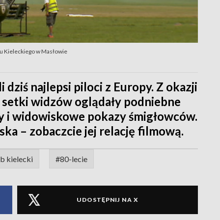
bu Kieleckiego w Masłowie
iś najlepsi piloci z Europy. Z okazji
o setki widzów oglądały podniebne
ty i widowiskowe pokazy śmigłowców.
ka – zobaczcie jej relację filmową.
b kielecki
#80-lecie
UDOSTĘPNIJ NA X