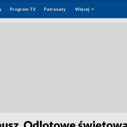
y
Program TV
Patronaty
Więcej
eusz. Odlotowe świętowa