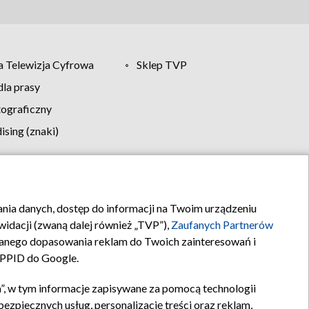
 Telewizja Cyfrowa
Sklep TVP
la prasy
tograficzny
sing (znaki)
klamy
Kontakt
rania danych, dostęp do informacji na Twoim urządzeniu
idacji (zwaną dalej również „TVP”),
Zaufanych Partnerów
anego dopasowania reklam do Twoich zainteresowań i
a PPID do Google.
”, w tym informacje zapisywane za pomocą technologii
zpiecznych usług, personalizację treści oraz reklam,