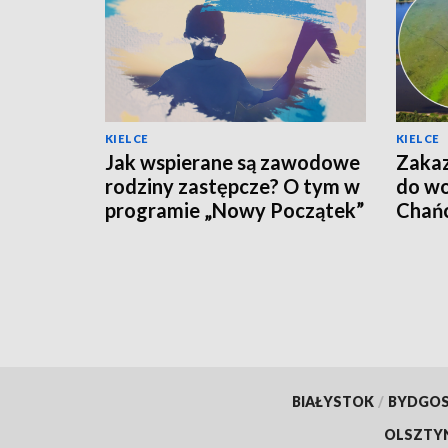
KIELCE
KIELCE
Jak wspierane są zawodowe
Zakaz
rodziny zastępcze? O tym w
do wo
programie „Nowy Początek”
Chańc
BIAŁYSTOK
/
BYDGO
OLSZTY