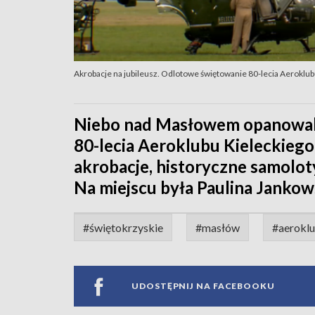
Akrobacje na jubileusz. Odlotowe świętowanie 80-lecia Aeroklu
Niebo nad Masłowem opanowali dz
80-lecia Aeroklubu Kieleckieg
akrobacje, historyczne samolo
Na miejscu była Paulina Jankows
#świętokrzyskie
#masłów
#aeroklu
UDOSTĘPNIJ NA FACEBOOKU