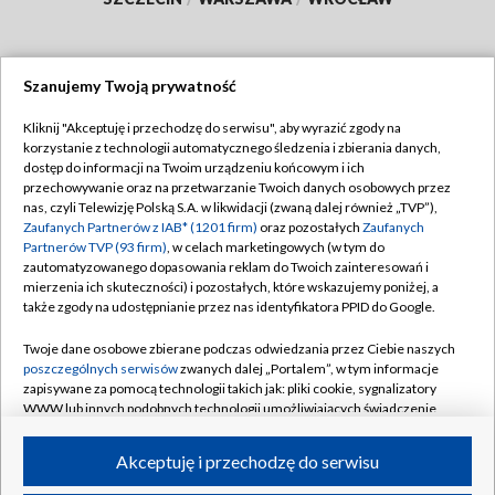
Szanujemy Twoją prywatność
Dołącz do nas:
Kliknij "Akceptuję i przechodzę do serwisu", aby wyrazić zgody na
korzystanie z technologii automatycznego śledzenia i zbierania danych,
TVP
dostęp do informacji na Twoim urządzeniu końcowym i ich
Abonament TVP
przechowywanie oraz na przetwarzanie Twoich danych osobowych przez
Regulamin TVP
nas, czyli Telewizję Polską S.A. w likwidacji (zwaną dalej również „TVP”),
Emisja w TVP
Polityka prywatności
Zaufanych Partnerów z IAB* (1201 firm)
oraz pozostałych
Zaufanych
Partnerów TVP (93 firm)
, w celach marketingowych (w tym do
Centrum informacji TVP
Moje zgody
zautomatyzowanego dopasowania reklam do Twoich zainteresowań i
mierzenia ich skuteczności) i pozostałych, które wskazujemy poniżej, a
Naziemna Telewizja Cyfrowa
Pomoc
także zgody na udostępnianie przez nas identyfikatora PPID do Google.
Sklep TVP
Biuro reklamy
Twoje dane osobowe zbierane podczas odwiedzania przez Ciebie naszych
Rada Programowa
Kontakt
poszczególnych serwisów
zwanych dalej „Portalem”, w tym informacje
zapisywane za pomocą technologii takich jak: pliki cookie, sygnalizatory
System NOS
WWW lub innych podobnych technologii umożliwiających świadczenie
dopasowanych i bezpiecznych usług, personalizację treści oraz reklam,
Informacje o nadawcy
Kanały
udostępnianie funkcji mediów społecznościowych oraz analizowanie
Akceptuję i przechodzę do serwisu
ruchu w Internecie.
Program dla prasy
©2026 Telewizja Polska S.A. w likwidacji