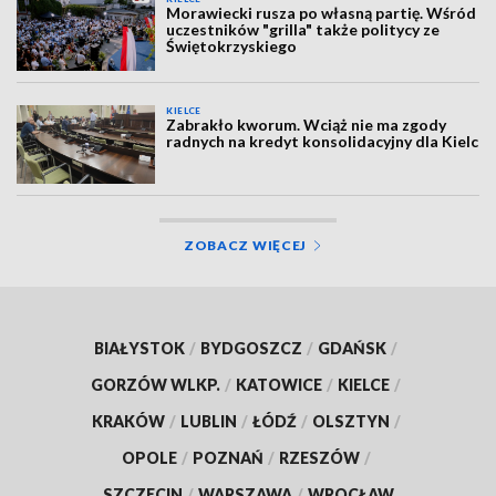
Morawiecki rusza po własną partię. Wśród
uczestników "grilla" także politycy ze
Świętokrzyskiego
KIELCE
Zabrakło kworum. Wciąż nie ma zgody
radnych na kredyt konsolidacyjny dla Kielc
ZOBACZ WIĘCEJ
BIAŁYSTOK
/
BYDGOSZCZ
/
GDAŃSK
/
GORZÓW WLKP.
/
KATOWICE
/
KIELCE
/
KRAKÓW
/
LUBLIN
/
ŁÓDŹ
/
OLSZTYN
/
OPOLE
/
POZNAŃ
/
RZESZÓW
/
SZCZECIN
/
WARSZAWA
/
WROCŁAW