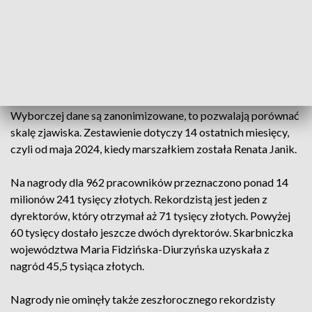
W 2023 roku Urząd Marszałkowski przyznał ponad 11 mln
zł nagród.
Wtedy rekordzistą był Mariusz Bodo, który
dostał dodatkowo 75 tysięcy złotych.
Okazuje się jednak, że instytucja dalej z tego tytułu nie
oszczędza publicznej kasy. Choć przesłane Gazecie
Wyborczej dane są zanonimizowane, to pozwalają porównać
skalę zjawiska. Zestawienie dotyczy 14 ostatnich miesięcy,
czyli od maja 2024, kiedy marszałkiem została Renata Janik.
Na nagrody dla 962 pracowników przeznaczono ponad 14
milionów 241 tysięcy złotych. Rekordzistą jest jeden z
dyrektorów, który otrzymał aż 71 tysięcy złotych. Powyżej
60 tysięcy dostało jeszcze dwóch dyrektorów. Skarbniczka
województwa Maria Fidzińska-Diurzyńska uzyskała z
nagród 45,5 tysiąca złotych.
Nagrody nie ominęły także zeszłorocznego rekordzisty