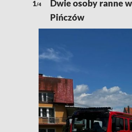
Dwie osoby ranne w
1
/4
Pińczów