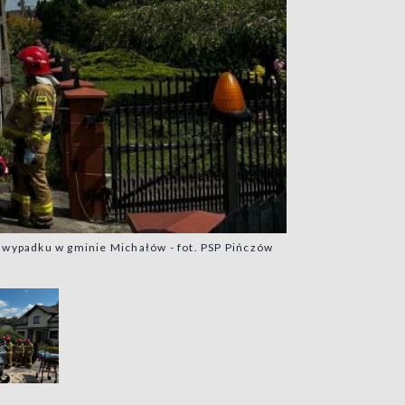
 wypadku w gminie Michałów - fot. PSP Pińczów