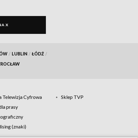
NA X
KÓW
/
LUBLIN
/
ŁÓDŹ
/
ROCŁAW
 Telewizja Cyfrowa
Sklep TVP
la prasy
tograficzny
sing (znaki)