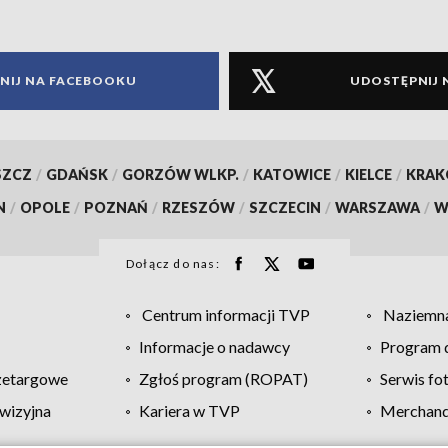
NIJ NA FACEBOOKU
UDOSTĘPNIJ 
SZCZ
/
GDAŃSK
/
GORZÓW WLKP.
/
KATOWICE
/
KIELCE
/
KRA
N
/
OPOLE
/
POZNAŃ
/
RZESZÓW
/
SZCZECIN
/
WARSZAWA
/
W
Dołącz do nas:
Centrum informacji TVP
Naziemna
Informacje o nadawcy
Program d
zetargowe
Zgłoś program (ROPAT)
Serwis fo
wizyjna
Kariera w TVP
Merchandi