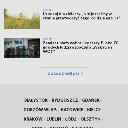
KIELCE
Urodzaj dla zielarzy. „Nie jesteśmy w
stanie przetworzyć tego, co daje natura”
KIELCE
Zamiast plaży wybrali koszary. Blisko 70
młodych ludzi rozpoczęło „Wakacje z
WOT”
ZOBACZ WIĘCEJ
BIAŁYSTOK
/
BYDGOSZCZ
/
GDAŃSK
/
GORZÓW WLKP.
/
KATOWICE
/
KIELCE
/
KRAKÓW
/
LUBLIN
/
ŁÓDŹ
/
OLSZTYN
/