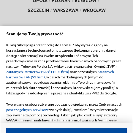
OPOLE
/
POZNAŃ
/
RZESZÓW
/
SZCZECIN
/
WARSZAWA
/
WROCŁAW
Szanujemy Twoją prywatność
Dołącz do nas:
Kliknij "Akceptuję i przechodzę do serwisu", aby wyrazić zgody na
korzystanie z technologii automatycznego śledzenia i zbierania danych,
TVP
dostęp do informacji na Twoim urządzeniu końcowym i ich
Abonament TVP
przechowywanie oraz na przetwarzanie Twoich danych osobowych przez
Regulamin TVP
nas, czyli Telewizję Polską S.A. w likwidacji (zwaną dalej również „TVP”),
Emisja w TVP
Zaufanych Partnerów z IAB* (1201 firm)
oraz pozostałych
Zaufanych
Polityka prywatności
Partnerów TVP (93 firm)
, w celach marketingowych (w tym do
Centrum informacji TVP
Moje zgody
zautomatyzowanego dopasowania reklam do Twoich zainteresowań i
mierzenia ich skuteczności) i pozostałych, które wskazujemy poniżej, a
Naziemna Telewizja Cyfrowa
Pomoc
także zgody na udostępnianie przez nas identyfikatora PPID do Google.
Sklep TVP
Biuro reklamy
Twoje dane osobowe zbierane podczas odwiedzania przez Ciebie naszych
Rada Programowa
poszczególnych serwisów
zwanych dalej „Portalem”, w tym informacje
Kontakt
zapisywane za pomocą technologii takich jak: pliki cookie, sygnalizatory
System NOS
WWW lub innych podobnych technologii umożliwiających świadczenie
dopasowanych i bezpiecznych usług, personalizację treści oraz reklam,
Informacje o nadawcy
Kanały
udostępnianie funkcji mediów społecznościowych oraz analizowanie