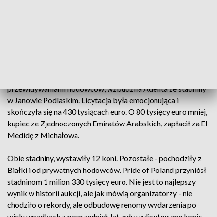
Medida, została sprzedana na Pride of Poland za
350 tysięcy euro. To drugi najlepszy wynik pokazu.
Okrzykniętą gwiazdą aukcji - Adelitę, kupiec ze
Szwajcarii wylicytował za 430 tysięcy euro. Na
aukcji wystawiono 15 koni, w tym sześć ze stadniny
w Michałowie.
Największe zainteresowanie kupców, zgodnie z
przewidywaniami hodowców, wzbudziła Adelita ze stadniny
w Janowie Podlaskim. Licytacja była emocjonująca i
skończyła się na 430 tysiącach euro. O 80 tysięcy euro mniej,
kupiec ze Zjednoczonych Emiratów Arabskich, zapłacił za El
Medidę z Michałowa.
Obie stadniny, wystawiły 12 koni. Pozostałe - pochodziły z
Białki i od prywatnych hodowców. Pride of Poland przyniósł
stadninom 1 milion 330 tysięcy euro. Nie jest to najlepszy
wynik w historii aukcji, ale jak mówią organizatorzy - nie
chodziło o rekordy, ale odbudowę renomy wydarzenia po
wielu wpadkach z poprzednich lat, gdy wylicytowane konie