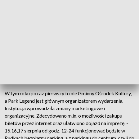
Ludowej. Ponad 30 solistów, kapel i zespołów przez dwa dni
będzie walczyć o nagrody w czterech kategoriach. Ale to nie
wszystko, bo od dziś rozpoczął się również plener malarski,
wpisujący się w ten festiwal. - Tematem pleneru malarsko-
rzeźbiarskiego jest natura i legendy. Prace artystyczne będą
wykonywane na terenie Centrum Archeologicznego - Piotr
Sepioło, wicedyrektor Parku Legend.
Artystów będzie znacznie więcej. W weekend na scenie
zobaczyć będzie można m.in. Tymka i Smolastego, a także
Lanberry i Kombii.
W tym roku po raz pierwszy to nie Gminny Ośrodek Kultury,
a Park Legend jest głównym organizatorem wydarzenia.
Instytucja wprowadziła zmiany marketingowe i
organizacyjne. Zdecydowano m.in. o możliwości zakupu
biletów przez internet oraz ułatwiono dojazd na imprezę. -
15,16,17 sierpnia od godz. 12-24 funkcjonować będzie w
Rudkach bezpłatny parking, a z parkingu do centrum, czyli do