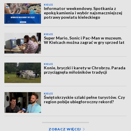
KIELCE
Informator weekendowy. Spotkania z
epoką kamienia i wybór najsmaczniejszej
potrawy powiatu kieleckiego
KIELCE
Super Mario, Sonic i Pac-Man w muzeum.
W Kielcach można zagrać w gry sprzed lat
KIELCE
Konie, bryczki i karety w Chrobrzu. Parada
przyciągnęła miłośników tradycji
KIELCE
Świętokrzyskie szlaki pełne turystów. Czy
region pobije ubiegłoroczny rekord?
ZOBACZ WIĘCEJ