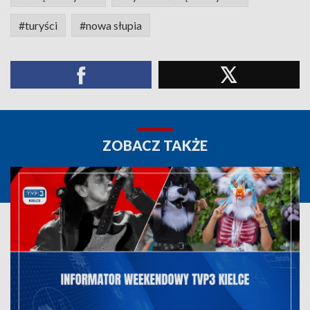
#turyści
#nowa słupia
ZOBACZ TAKŻE