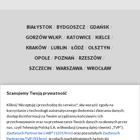
BIAŁYSTOK
/
BYDGOSZCZ
/
GDAŃSK
/
GORZÓW WLKP.
/
KATOWICE
/
KIELCE
/
KRAKÓW
/
LUBLIN
/
ŁÓDŹ
/
OLSZTYN
/
OPOLE
/
POZNAŃ
/
RZESZÓW
/
SZCZECIN
/
WARSZAWA
/
WROCŁAW
Szanujemy Twoją prywatność
Dołącz do nas:
Kliknij "Akceptuję i przechodzę do serwisu", aby wyrazić zgody na
korzystanie z technologii automatycznego śledzenia i zbierania danych,
TVP
dostęp do informacji na Twoim urządzeniu końcowym i ich
Abonament TVP
przechowywanie oraz na przetwarzanie Twoich danych osobowych przez
Regulamin TVP
nas, czyli Telewizję Polską S.A. w likwidacji (zwaną dalej również „TVP”),
Emisja w TVP
Polityka prywatności
Zaufanych Partnerów z IAB* (1201 firm)
oraz pozostałych
Zaufanych
Partnerów TVP (93 firm)
, w celach marketingowych (w tym do