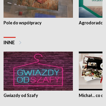
Pole do współpracy
Agrodoradcy 
INNE
Gwiazdy od Szafy
Michał... co dz