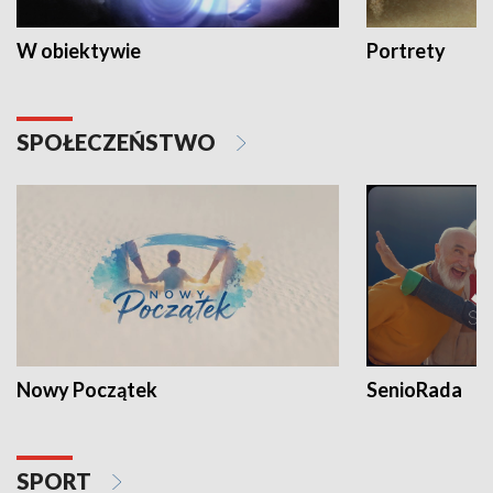
W obiektywie
Portrety
SPOŁECZEŃSTWO
Nowy Początek
SenioRada
SPORT