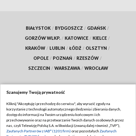
BIAŁYSTOK
/
BYDGOSZCZ
/
GDAŃSK
/
GORZÓW WLKP.
/
KATOWICE
/
KIELCE
/
KRAKÓW
/
LUBLIN
/
ŁÓDŹ
/
OLSZTYN
/
OPOLE
/
POZNAŃ
/
RZESZÓW
/
SZCZECIN
/
WARSZAWA
/
WROCŁAW
Szanujemy Twoją prywatność
Dołącz do nas:
Kliknij "Akceptuję i przechodzę do serwisu", aby wyrazić zgody na
korzystanie z technologii automatycznego śledzenia i zbierania danych,
TVP
dostęp do informacji na Twoim urządzeniu końcowym i ich
Abonament TVP
przechowywanie oraz na przetwarzanie Twoich danych osobowych przez
Regulamin TVP
nas, czyli Telewizję Polską S.A. w likwidacji (zwaną dalej również „TVP”),
Emisja w TVP
Zaufanych Partnerów z IAB* (1201 firm)
oraz pozostałych
Zaufanych
Polityka prywatności