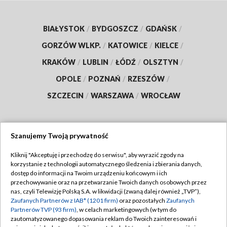
BIAŁYSTOK
/
BYDGOSZCZ
/
GDAŃSK
/
GORZÓW WLKP.
/
KATOWICE
/
KIELCE
/
KRAKÓW
/
LUBLIN
/
ŁÓDŹ
/
OLSZTYN
/
OPOLE
/
POZNAŃ
/
RZESZÓW
/
SZCZECIN
/
WARSZAWA
/
WROCŁAW
Szanujemy Twoją prywatność
Dołącz do nas:
Kliknij "Akceptuję i przechodzę do serwisu", aby wyrazić zgody na
korzystanie z technologii automatycznego śledzenia i zbierania danych,
TVP
dostęp do informacji na Twoim urządzeniu końcowym i ich
Abonament TVP
przechowywanie oraz na przetwarzanie Twoich danych osobowych przez
Regulamin TVP
nas, czyli Telewizję Polską S.A. w likwidacji (zwaną dalej również „TVP”),
Emisja w TVP
Polityka prywatności
Zaufanych Partnerów z IAB* (1201 firm)
oraz pozostałych
Zaufanych
Partnerów TVP (93 firm)
, w celach marketingowych (w tym do
Centrum informacji TVP
Moje zgody
zautomatyzowanego dopasowania reklam do Twoich zainteresowań i