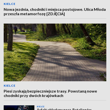
KIELCE
Nowa jezdnia, chodniki i miejsca postojowe. Ulica Młoda
przeszła metamorfozę [ZDJĘCIA]
KIELCE
Piesi zyskają bezpieczniejsze trasy. Powstaną nowe
chodniki przy dwóch krajówkach
KIELCE
Asfalt układany nocą. Batalionów