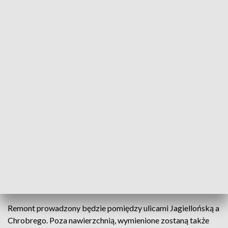
W sobotę rozpoczyna się remont ul. Piekoszowskiej w Kielcach. Zmiana
organizacji ruchu
Zakaz zatrzymywania, ruch jednokierunkowy i
objazdy dla autobusów - rusza remont ulicy
Piekoszowskiej w Kielcach. Od sobotniego
wieczoru przez dwa miesiące kierowcy i mieszkańcy
będą musieli liczyć się ze sporymi utrudnieniami.
Remont prowadzony będzie pomiędzy ulicami Jagiellońską a
Chrobrego. Poza nawierzchnią, wymienione zostaną także