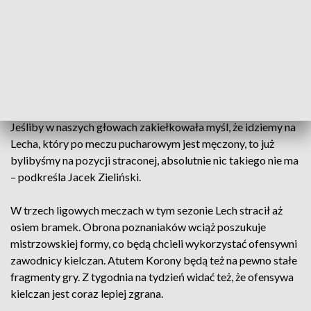
dzisiejszy rywal postawi kielczanom bardzo wysoką
poprzeczkę.
Korona na z Lechem w Poznaniu wygrała zaledwie raz. Kibice
kielczan chcący polepszenia tych niechlubnych statystyk
szansy upatrują w zmęczeniu poznaniaków grą w
europejskich pucharach. Trener Korony jednak przestrzega. –
Jeśliby w naszych głowach zakiełkowała myśl, że idziemy na
Lecha, który po meczu pucharowym jest męczony, to już
bylibyśmy na pozycji straconej, absolutnie nic takiego nie ma
– podkreśla Jacek Zieliński.
W trzech ligowych meczach w tym sezonie Lech stracił aż
osiem bramek. Obrona poznaniaków wciąż poszukuje
mistrzowskiej formy, co będą chcieli wykorzystać ofensywni
zawodnicy kielczan. Atutem Korony będą też na pewno stałe
fragmenty gry. Z tygodnia na tydzień widać też, że ofensywa
kielczan jest coraz lepiej zgrana.