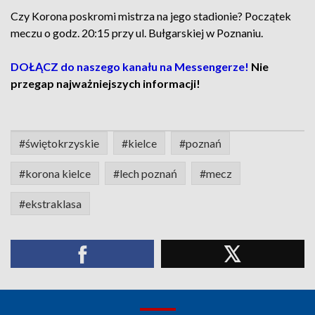
Czy Korona poskromi mistrza na jego stadionie? Początek
meczu o godz. 20:15 przy ul. Bułgarskiej w Poznaniu.
DOŁĄCZ do naszego kanału na Messengerze!
Nie
przegap najważniejszych informacji!
#świętokrzyskie
#kielce
#poznań
#korona kielce
#lech poznań
#mecz
#ekstraklasa