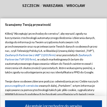
SZCZECIN
/
WARSZAWA
/
WROCŁAW
Szanujemy Twoją prywatność
Dołącz do nas:
Kliknij "Akceptuję i przechodzę do serwisu", aby wyrazić zgody na
korzystanie z technologii automatycznego śledzenia i zbierania danych,
TVP
dostęp do informacji na Twoim urządzeniu końcowym i ich
Abonament TVP
przechowywanie oraz na przetwarzanie Twoich danych osobowych przez
Regulamin TVP
nas, czyli Telewizję Polską S.A. w likwidacji (zwaną dalej również „TVP”),
Emisja w TVP
Polityka prywatności
Zaufanych Partnerów z IAB* (1201 firm)
oraz pozostałych
Zaufanych
Partnerów TVP (93 firm)
, w celach marketingowych (w tym do
Centrum informacji TVP
Moje zgody
zautomatyzowanego dopasowania reklam do Twoich zainteresowań i
mierzenia ich skuteczności) i pozostałych, które wskazujemy poniżej, a
Naziemna Telewizja Cyfrowa
Pomoc
także zgody na udostępnianie przez nas identyfikatora PPID do Google.
Sklep TVP
Biuro reklamy
Twoje dane osobowe zbierane podczas odwiedzania przez Ciebie naszych
Rada Programowa
Kontakt
poszczególnych serwisów
zwanych dalej „Portalem”, w tym informacje
zapisywane za pomocą technologii takich jak: pliki cookie, sygnalizatory
System NOS
WWW lub innych podobnych technologii umożliwiających świadczenie
dopasowanych i bezpiecznych usług, personalizację treści oraz reklam,
Informacje o nadawcy
Kanały
udostępnianie funkcji mediów społecznościowych oraz analizowanie
Akceptuję i przechodzę do serwisu