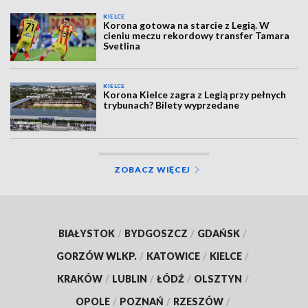
KIELCE
Korona gotowa na starcie z Legią. W
cieniu meczu rekordowy transfer Tamara
Svetlina
KIELCE
Korona Kielce zagra z Legią przy pełnych
trybunach? Bilety wyprzedane
ZOBACZ WIĘCEJ
BIAŁYSTOK
/
BYDGOSZCZ
/
GDAŃSK
/
GORZÓW WLKP.
/
KATOWICE
/
KIELCE
/
KRAKÓW
/
LUBLIN
/
ŁÓDŹ
/
OLSZTYN
/
OPOLE
/
POZNAŃ
/
RZESZÓW
/