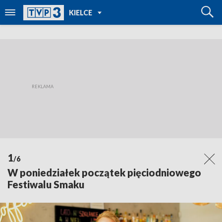
POWRÓT DO
KIELCE
TVP REGIONY
1
/6
W poniedziałek początek pięciodniowego
Festiwalu Smaku