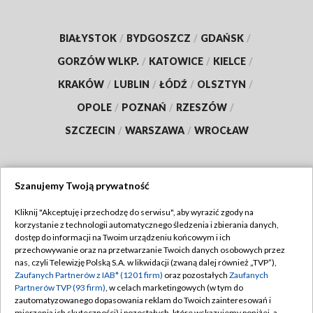
BIAŁYSTOK
/
BYDGOSZCZ
/
GDAŃSK
/
GORZÓW WLKP.
/
KATOWICE
/
KIELCE
/
KRAKÓW
/
LUBLIN
/
ŁÓDŹ
/
OLSZTYN
/
OPOLE
/
POZNAŃ
/
RZESZÓW
/
SZCZECIN
/
WARSZAWA
/
WROCŁAW
Szanujemy Twoją prywatność
Dołącz do nas:
Kliknij "Akceptuję i przechodzę do serwisu", aby wyrazić zgody na
korzystanie z technologii automatycznego śledzenia i zbierania danych,
TVP
dostęp do informacji na Twoim urządzeniu końcowym i ich
Abonament TVP
przechowywanie oraz na przetwarzanie Twoich danych osobowych przez
Regulamin TVP
nas, czyli Telewizję Polską S.A. w likwidacji (zwaną dalej również „TVP”),
Emisja w TVP
Polityka prywatności
Zaufanych Partnerów z IAB* (1201 firm)
oraz pozostałych
Zaufanych
Partnerów TVP (93 firm)
, w celach marketingowych (w tym do
Centrum informacji TVP
Moje zgody
zautomatyzowanego dopasowania reklam do Twoich zainteresowań i
mierzenia ich skuteczności) i pozostałych, które wskazujemy poniżej, a