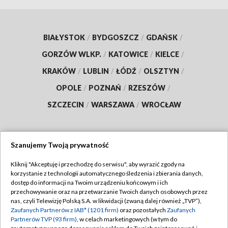
BIAŁYSTOK
/
BYDGOSZCZ
/
GDAŃSK
/
GORZÓW WLKP.
/
KATOWICE
/
KIELCE
/
KRAKÓW
/
LUBLIN
/
ŁÓDŹ
/
OLSZTYN
/
OPOLE
/
POZNAŃ
/
RZESZÓW
/
SZCZECIN
/
WARSZAWA
/
WROCŁAW
Szanujemy Twoją prywatność
Dołącz do nas:
Kliknij "Akceptuję i przechodzę do serwisu", aby wyrazić zgody na
korzystanie z technologii automatycznego śledzenia i zbierania danych,
TVP
dostęp do informacji na Twoim urządzeniu końcowym i ich
Abonament TVP
przechowywanie oraz na przetwarzanie Twoich danych osobowych przez
Regulamin TVP
nas, czyli Telewizję Polską S.A. w likwidacji (zwaną dalej również „TVP”),
Emisja w TVP
Zaufanych Partnerów z IAB* (1201 firm)
oraz pozostałych
Zaufanych
Polityka prywatności
Partnerów TVP (93 firm)
, w celach marketingowych (w tym do
Centrum informacji TVP
Moje zgody