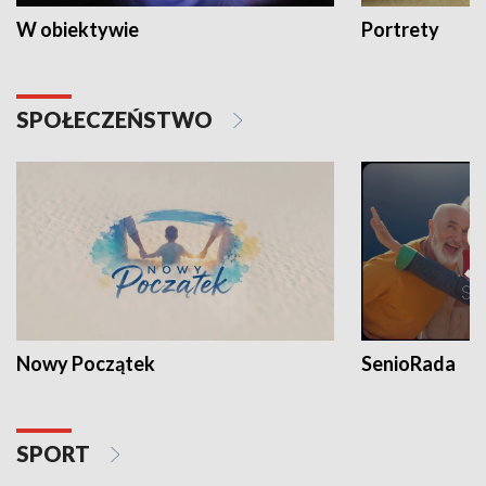
W obiektywie
Portrety
SPOŁECZEŃSTWO
Nowy Początek
SenioRada
SPORT