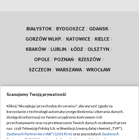
BIAŁYSTOK
/
BYDGOSZCZ
/
GDAŃSK
/
GORZÓW WLKP.
/
KATOWICE
/
KIELCE
/
KRAKÓW
/
LUBLIN
/
ŁÓDŹ
/
OLSZTYN
/
OPOLE
/
POZNAŃ
/
RZESZÓW
/
SZCZECIN
/
WARSZAWA
/
WROCŁAW
Szanujemy Twoją prywatność
Dołącz do nas:
Kliknij "Akceptuję i przechodzę do serwisu", aby wyrazić zgody na
korzystanie z technologii automatycznego śledzenia i zbierania danych,
TVP
dostęp do informacji na Twoim urządzeniu końcowym i ich
Abonament TVP
przechowywanie oraz na przetwarzanie Twoich danych osobowych przez
Regulamin TVP
nas, czyli Telewizję Polską S.A. w likwidacji (zwaną dalej również „TVP”),
Emisja w TVP
Zaufanych Partnerów z IAB* (1201 firm)
oraz pozostałych
Zaufanych
Polityka prywatności