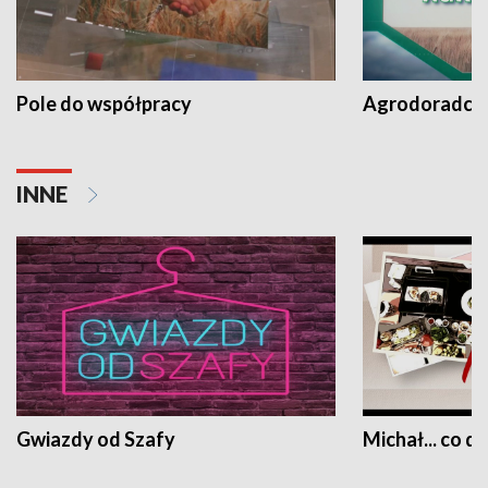
Pole do współpracy
Agrodoradcy 
INNE
Gwiazdy od Szafy
Michał... co dz