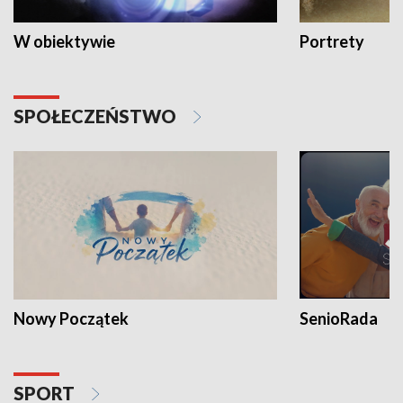
W obiektywie
Portrety
SPOŁECZEŃSTWO
Nowy Początek
SenioRada
SPORT