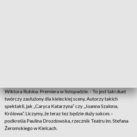
który toczy się pomiędzy Urzędem Marszałkowskim a
ministerstwem Kultury i zespołem teatru.
Mimo patowej sytuacji nowy sezon się rozpoczął. Jego hasło
nie przypadkowo brzmi „Spokojnie, to tylko awaria”. - W
październiku zaprośmy widzów na Festiwal Teatralny. Będzie
to 14 spektakli z Polski, Rumunii i Francji – dodaje Luiza
Buras-Sokół.
W planach są też premiery. W ubiegłych latach widzowie
mogli liczyć nawet na 7 nowych spektakli. W tym sezonie
pewny jest na razie jeden, to "Potok" Jolanty Janiczak i
Wiktora Rubina. Premiera w listopadzie. - To jest taki duet
twórczy zasłużony dla kieleckiej sceny. Autorzy takich
spektakli, jak „Caryca Katarzyna” czy „Joanna Szalona,
Królowa”. Liczymy, że teraz tez będzie duży sukces –
podkreśla Paulina Drozdowska, rzecznik Teatru im. Stefana
Żeromskiego w Kielcach.