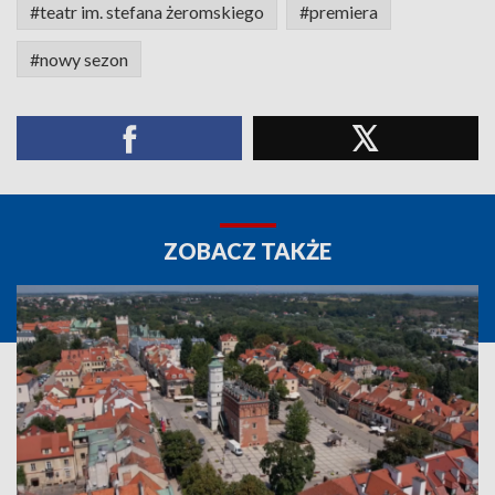
#teatr im. stefana żeromskiego
#premiera
#nowy sezon
ZOBACZ TAKŻE