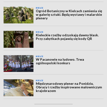
KIELCE
Ogród Botaniczny w Kielcach zamienia się
w galerię sztuki. Będą wystawy i malarskie
plenery
KIELCE
Kieleckie rzeźby odzyskają dawny blask.
Przy zabytkach pojawią się kody QR
KIELCE
W Pacanowie na ludowo. Trwa
ogólnopolski konkurs
KIELCE
Międzynarodowy plener na Ponidziu.
Obrazy i rzeźby inspirowane malowniczym
krajobrazem