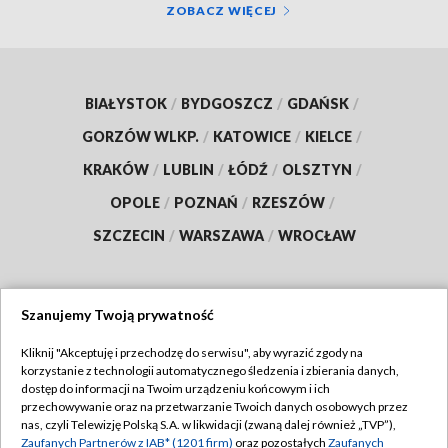
ZOBACZ WIĘCEJ
BIAŁYSTOK
/
BYDGOSZCZ
/
GDAŃSK
/
GORZÓW WLKP.
/
KATOWICE
/
KIELCE
/
KRAKÓW
/
LUBLIN
/
ŁÓDŹ
/
OLSZTYN
/
OPOLE
/
POZNAŃ
/
RZESZÓW
/
SZCZECIN
/
WARSZAWA
/
WROCŁAW
Szanujemy Twoją prywatność
Dołącz do nas:
Kliknij "Akceptuję i przechodzę do serwisu", aby wyrazić zgody na
korzystanie z technologii automatycznego śledzenia i zbierania danych,
TVP
dostęp do informacji na Twoim urządzeniu końcowym i ich
Abonament TVP
przechowywanie oraz na przetwarzanie Twoich danych osobowych przez
Regulamin TVP
nas, czyli Telewizję Polską S.A. w likwidacji (zwaną dalej również „TVP”),
Emisja w TVP
Polityka prywatności
Zaufanych Partnerów z IAB* (1201 firm)
oraz pozostałych
Zaufanych