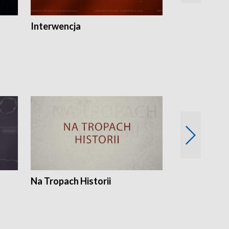
Interwencja
Fakty i Opin
Na Tropach Historii
Szept ziemi