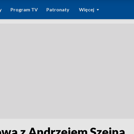
y
Program TV
Patronaty
Więcej
owa z Andrzejem Szejną