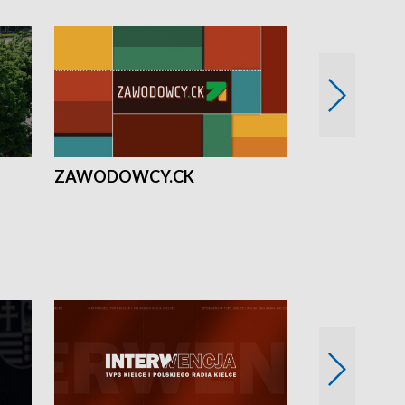
ZAWODOWCY.CK
Solidarni z U