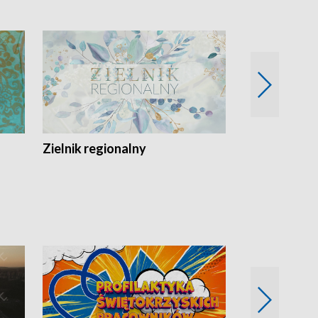
Zielnik regionalny
EkoLogiczni