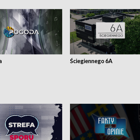
a
Ściegiennego 6A