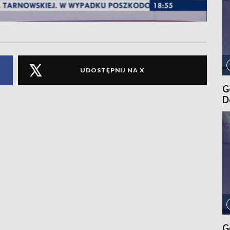
UDOSTĘPNIJ NA X
G
D
G