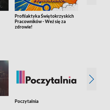
Profilaktyka Świętokrzyskich
Misja: Pacjen
Pracowników - Weź się za
zdrowie!
Poczytalnia
Koncerty TV