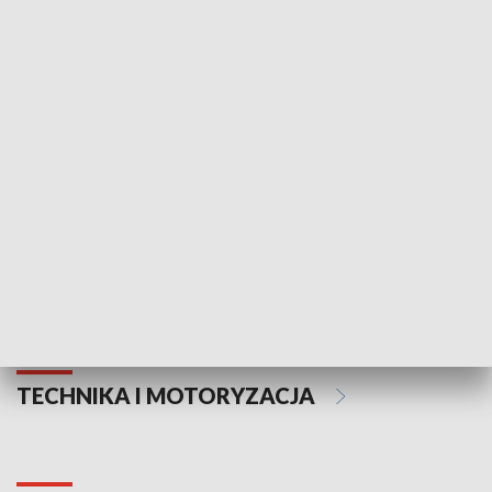
KULTURA I SZTUKA
Informator kulturalny
Drzwi do kult
TECHNIKA I MOTORYZACJA