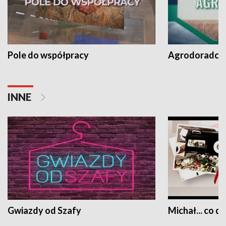
Pole do współpracy
Agrodoradcy 
INNE
Gwiazdy od Szafy
Michał... co dz