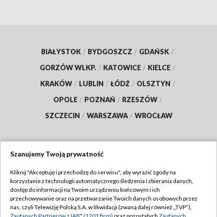
BIAŁYSTOK
/
BYDGOSZCZ
/
GDAŃSK
/
GORZÓW WLKP.
/
KATOWICE
/
KIELCE
/
KRAKÓW
/
LUBLIN
/
ŁÓDŹ
/
OLSZTYN
/
OPOLE
/
POZNAŃ
/
RZESZÓW
/
SZCZECIN
/
WARSZAWA
/
WROCŁAW
Szanujemy Twoją prywatność
Dołącz do nas:
Kliknij "Akceptuję i przechodzę do serwisu", aby wyrazić zgody na
korzystanie z technologii automatycznego śledzenia i zbierania danych,
TVP
dostęp do informacji na Twoim urządzeniu końcowym i ich
Abonament TVP
przechowywanie oraz na przetwarzanie Twoich danych osobowych przez
Regulamin TVP
nas, czyli Telewizję Polską S.A. w likwidacji (zwaną dalej również „TVP”),
Emisja w TVP
Zaufanych Partnerów z IAB* (1201 firm)
oraz pozostałych
Zaufanych
Polityka prywatności