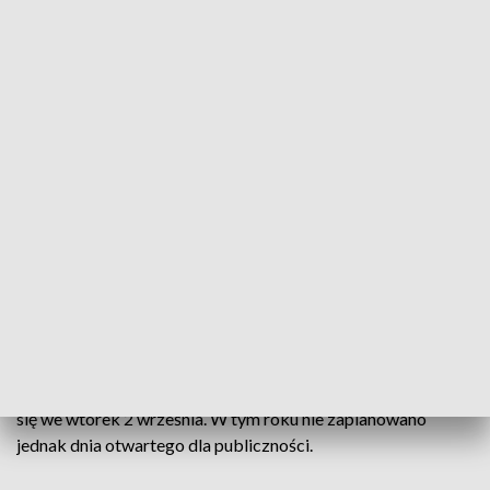
wybudowaliśmy aż dwie hale tymczasowe, po 4 tysiące
metrów. Dzięki tej budowie nie stracimy w ogóle ilości
wystawców – zaznacza Andrzej Mochoń, prezes Targów
Kielce.
Tak duże zainteresowanie MSPO to nie tylko efekt wysokiej
pozycji kieleckiej wystawy będącej jedną z trzech
największych imprez zbrojeniowych w Europie. To też wynik
napiętej sytuacji międzynarodowej. – Niebagatelne
znaczenie ma tutaj kwestia eskalacji wydatków obronnych, i
to we wszystkich państwach europejskich, w tym w Polsce –
mówi dr hab. Marek Leszczyński, ekonomista, Uniwersytet
Jana Kochanowskiego w Kielcach.
Międzynarodowy Salon Przemysłu Obronnego rozpocznie
się we wtorek 2 września. W tym roku nie zaplanowano
jednak dnia otwartego dla publiczności.