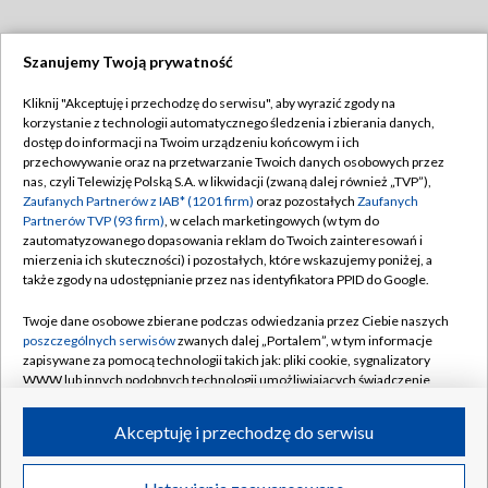
Szanujemy Twoją prywatność
Dołącz do nas:
Kliknij "Akceptuję i przechodzę do serwisu", aby wyrazić zgody na
korzystanie z technologii automatycznego śledzenia i zbierania danych,
TVP
dostęp do informacji na Twoim urządzeniu końcowym i ich
Abonament TVP
przechowywanie oraz na przetwarzanie Twoich danych osobowych przez
Regulamin TVP
nas, czyli Telewizję Polską S.A. w likwidacji (zwaną dalej również „TVP”),
Emisja w TVP
Polityka prywatności
Zaufanych Partnerów z IAB* (1201 firm)
oraz pozostałych
Zaufanych
Partnerów TVP (93 firm)
, w celach marketingowych (w tym do
Centrum informacji TVP
Moje zgody
zautomatyzowanego dopasowania reklam do Twoich zainteresowań i
mierzenia ich skuteczności) i pozostałych, które wskazujemy poniżej, a
Naziemna Telewizja Cyfrowa
Pomoc
także zgody na udostępnianie przez nas identyfikatora PPID do Google.
Sklep TVP
Biuro reklamy
Twoje dane osobowe zbierane podczas odwiedzania przez Ciebie naszych
Rada Programowa
Kontakt
poszczególnych serwisów
zwanych dalej „Portalem”, w tym informacje
zapisywane za pomocą technologii takich jak: pliki cookie, sygnalizatory
System NOS
WWW lub innych podobnych technologii umożliwiających świadczenie
dopasowanych i bezpiecznych usług, personalizację treści oraz reklam,
Informacje o nadawcy
Kanały
udostępnianie funkcji mediów społecznościowych oraz analizowanie
Akceptuję i przechodzę do serwisu
ruchu w Internecie.
Program dla prasy
©2026 Telewizja Polska S.A. w likwidacji
Biuro Reklamy
Twoje dane osobowe zbierane podczas odwiedzania przez Ciebie