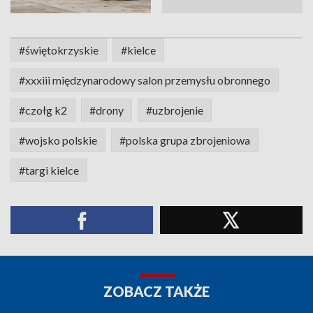
#świętokrzyskie
#kielce
#xxxiii międzynarodowy salon przemysłu obronnego
#czołg k2
#drony
#uzbrojenie
#wojsko polskie
#polska grupa zbrojeniowa
#targi kielce
ZOBACZ TAKŻE