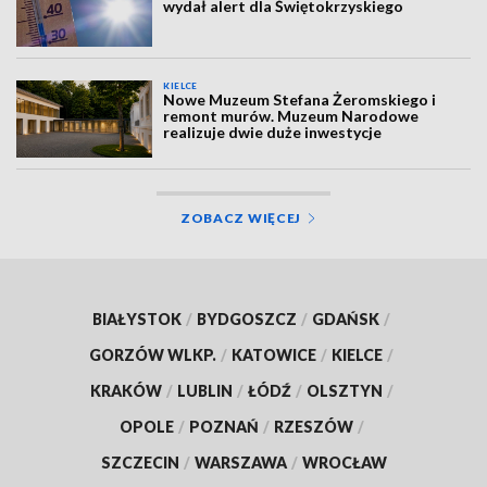
wydał alert dla Świętokrzyskiego
KIELCE
Nowe Muzeum Stefana Żeromskiego i
remont murów. Muzeum Narodowe
realizuje dwie duże inwestycje
ZOBACZ WIĘCEJ
BIAŁYSTOK
/
BYDGOSZCZ
/
GDAŃSK
/
GORZÓW WLKP.
/
KATOWICE
/
KIELCE
/
KRAKÓW
/
LUBLIN
/
ŁÓDŹ
/
OLSZTYN
/
OPOLE
/
POZNAŃ
/
RZESZÓW
/
SZCZECIN
/
WARSZAWA
/
WROCŁAW