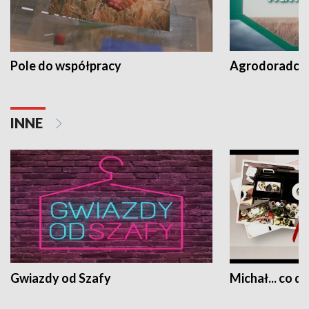
Pole do współpracy
Agrodoradcy 
INNE
Gwiazdy od Szafy
Michał... co dz