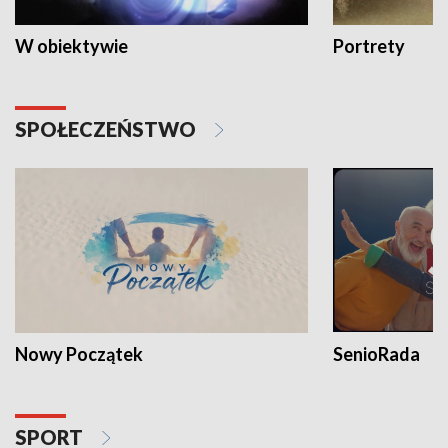
W obiektywie
Portrety
SPOŁECZEŃSTWO
Nowy Początek
SenioRada
SPORT