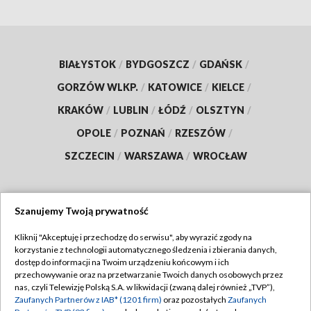
BIAŁYSTOK
/
BYDGOSZCZ
/
GDAŃSK
/
GORZÓW WLKP.
/
KATOWICE
/
KIELCE
/
KRAKÓW
/
LUBLIN
/
ŁÓDŹ
/
OLSZTYN
/
OPOLE
/
POZNAŃ
/
RZESZÓW
/
SZCZECIN
/
WARSZAWA
/
WROCŁAW
Szanujemy Twoją prywatność
Dołącz do nas:
Kliknij "Akceptuję i przechodzę do serwisu", aby wyrazić zgody na
korzystanie z technologii automatycznego śledzenia i zbierania danych,
TVP
dostęp do informacji na Twoim urządzeniu końcowym i ich
Abonament TVP
przechowywanie oraz na przetwarzanie Twoich danych osobowych przez
Regulamin TVP
nas, czyli Telewizję Polską S.A. w likwidacji (zwaną dalej również „TVP”),
Emisja w TVP
Zaufanych Partnerów z IAB* (1201 firm)
oraz pozostałych
Zaufanych
Polityka prywatności