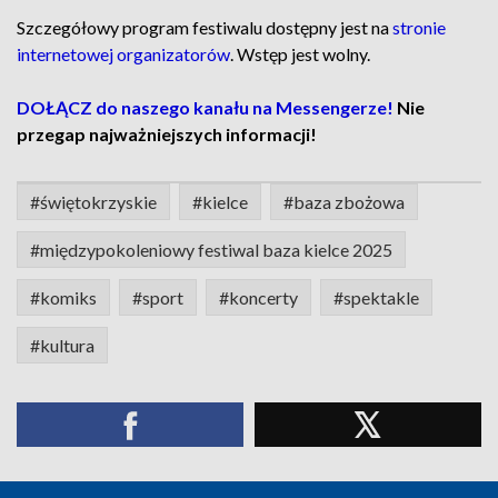
Szczegółowy program festiwalu dostępny jest na
stronie
internetowej organizatorów
. Wstęp jest wolny.
DOŁĄCZ do naszego kanału na Messengerze!
Nie
przegap najważniejszych informacji!
#świętokrzyskie
#kielce
#baza zbożowa
#międzypokoleniowy festiwal baza kielce 2025
#komiks
#sport
#koncerty
#spektakle
#kultura