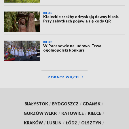
KIELCE
Kieleckie rzeźby odzyskają dawny blask.
Przy zabytkach pojawią się kody QR
KIELCE
W Pacanowie na ludowo. Trwa
ogólnopolski konkurs
ZOBACZ WIĘCEJ
BIAŁYSTOK
/
BYDGOSZCZ
/
GDAŃSK
/
GORZÓW WLKP.
/
KATOWICE
/
KIELCE
/
KRAKÓW
/
LUBLIN
/
ŁÓDŹ
/
OLSZTYN
/