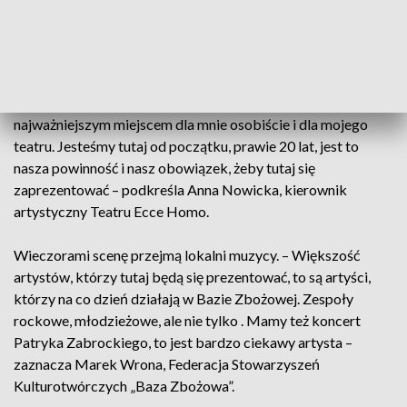
Dziś to prężnie działający ośrodek kultury i sportu. Joga,
warsztaty ceramiczne i fotograficzne, rolki i wieża
wspinaczkowa. Podczas festiwalu każdy znajdzie coś dla
siebie. Nie zabraknie też spektakli. – Baza Zbożowa jest
najważniejszym miejscem dla mnie osobiście i dla mojego
teatru. Jesteśmy tutaj od początku, prawie 20 lat, jest to
nasza powinność i nasz obowiązek, żeby tutaj się
zaprezentować – podkreśla Anna Nowicka, kierownik
artystyczny Teatru Ecce Homo.
Wieczorami scenę przejmą lokalni muzycy. – Większość
artystów, którzy tutaj będą się prezentować, to są artyści,
którzy na co dzień działają w Bazie Zbożowej. Zespoły
rockowe, młodzieżowe, ale nie tylko . Mamy też koncert
Patryka Zabrockiego, to jest bardzo ciekawy artysta –
zaznacza Marek Wrona, Federacja Stowarzyszeń
Kulturotwórczych „Baza Zbożowa”.