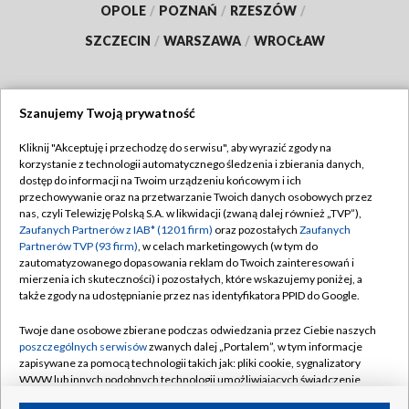
OPOLE
/
POZNAŃ
/
RZESZÓW
/
SZCZECIN
/
WARSZAWA
/
WROCŁAW
Szanujemy Twoją prywatność
Dołącz do nas:
Kliknij "Akceptuję i przechodzę do serwisu", aby wyrazić zgody na
korzystanie z technologii automatycznego śledzenia i zbierania danych,
TVP
dostęp do informacji na Twoim urządzeniu końcowym i ich
Abonament TVP
przechowywanie oraz na przetwarzanie Twoich danych osobowych przez
Regulamin TVP
nas, czyli Telewizję Polską S.A. w likwidacji (zwaną dalej również „TVP”),
Emisja w TVP
Polityka prywatności
Zaufanych Partnerów z IAB* (1201 firm)
oraz pozostałych
Zaufanych
Partnerów TVP (93 firm)
, w celach marketingowych (w tym do
Centrum informacji TVP
Moje zgody
zautomatyzowanego dopasowania reklam do Twoich zainteresowań i
mierzenia ich skuteczności) i pozostałych, które wskazujemy poniżej, a
Naziemna Telewizja Cyfrowa
Pomoc
także zgody na udostępnianie przez nas identyfikatora PPID do Google.
Sklep TVP
Biuro reklamy
Twoje dane osobowe zbierane podczas odwiedzania przez Ciebie naszych
Rada Programowa
Kontakt
poszczególnych serwisów
zwanych dalej „Portalem”, w tym informacje
zapisywane za pomocą technologii takich jak: pliki cookie, sygnalizatory
System NOS
WWW lub innych podobnych technologii umożliwiających świadczenie
dopasowanych i bezpiecznych usług, personalizację treści oraz reklam,
Informacje o nadawcy
Kanały