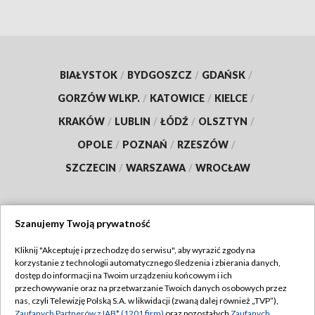
BIAŁYSTOK
/
BYDGOSZCZ
/
GDAŃSK
/
GORZÓW WLKP.
/
KATOWICE
/
KIELCE
/
KRAKÓW
/
LUBLIN
/
ŁÓDŹ
/
OLSZTYN
/
OPOLE
/
POZNAŃ
/
RZESZÓW
/
SZCZECIN
/
WARSZAWA
/
WROCŁAW
Szanujemy Twoją prywatność
Dołącz do nas:
Kliknij "Akceptuję i przechodzę do serwisu", aby wyrazić zgody na
korzystanie z technologii automatycznego śledzenia i zbierania danych,
TVP
dostęp do informacji na Twoim urządzeniu końcowym i ich
Abonament TVP
przechowywanie oraz na przetwarzanie Twoich danych osobowych przez
Regulamin TVP
nas, czyli Telewizję Polską S.A. w likwidacji (zwaną dalej również „TVP”),
Emisja w TVP
Zaufanych Partnerów z IAB* (1201 firm)
oraz pozostałych
Zaufanych
Polityka prywatności