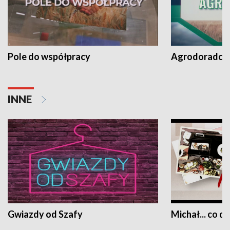
Pole do współpracy
Agrodoradcy 
INNE
Gwiazdy od Szafy
Michał... co dz