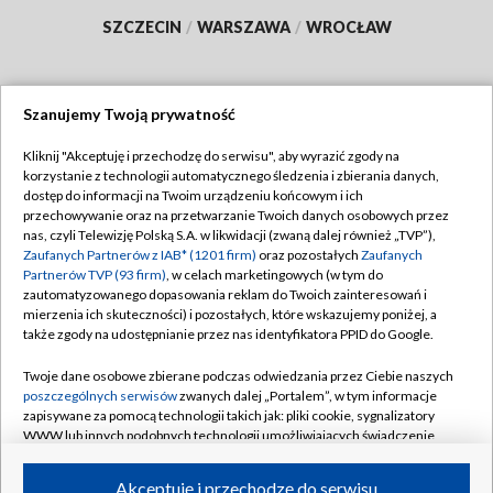
SZCZECIN
/
WARSZAWA
/
WROCŁAW
Szanujemy Twoją prywatność
Dołącz do nas:
Kliknij "Akceptuję i przechodzę do serwisu", aby wyrazić zgody na
korzystanie z technologii automatycznego śledzenia i zbierania danych,
TVP
dostęp do informacji na Twoim urządzeniu końcowym i ich
Abonament TVP
przechowywanie oraz na przetwarzanie Twoich danych osobowych przez
Regulamin TVP
nas, czyli Telewizję Polską S.A. w likwidacji (zwaną dalej również „TVP”),
Emisja w TVP
Polityka prywatności
Zaufanych Partnerów z IAB* (1201 firm)
oraz pozostałych
Zaufanych
Partnerów TVP (93 firm)
, w celach marketingowych (w tym do
Centrum informacji TVP
Moje zgody
zautomatyzowanego dopasowania reklam do Twoich zainteresowań i
mierzenia ich skuteczności) i pozostałych, które wskazujemy poniżej, a
Naziemna Telewizja Cyfrowa
Pomoc
także zgody na udostępnianie przez nas identyfikatora PPID do Google.
Sklep TVP
Biuro reklamy
Twoje dane osobowe zbierane podczas odwiedzania przez Ciebie naszych
Rada Programowa
Kontakt
poszczególnych serwisów
zwanych dalej „Portalem”, w tym informacje
zapisywane za pomocą technologii takich jak: pliki cookie, sygnalizatory
System NOS
WWW lub innych podobnych technologii umożliwiających świadczenie
dopasowanych i bezpiecznych usług, personalizację treści oraz reklam,
Informacje o nadawcy
Kanały
udostępnianie funkcji mediów społecznościowych oraz analizowanie
Akceptuję i przechodzę do serwisu