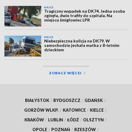
KIELCE
Tragiczny wypadek na DK74. Jedna osoba
zginęła, dwie trafiły do szpitala. Na
miejscu śmigłowiec LPR
KIELCE
Niebezpieczna kolizja na DK79. W
samochodzie jechała matka z 8-letnim
dzieckiem
ZOBACZ WIĘCEJ
BIAŁYSTOK
/
BYDGOSZCZ
/
GDAŃSK
/
GORZÓW WLKP.
/
KATOWICE
/
KIELCE
/
KRAKÓW
/
LUBLIN
/
ŁÓDŹ
/
OLSZTYN
/
OPOLE
/
POZNAŃ
/
RZESZÓW
/