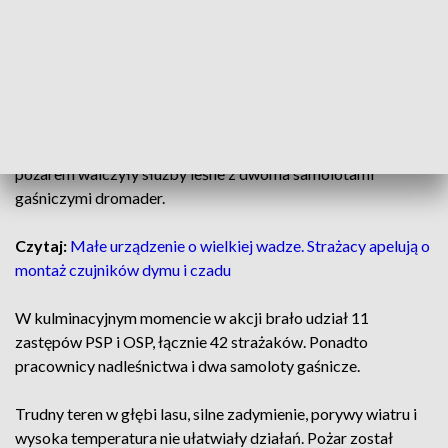
Piechotne w gm. Bliżyn. Na miejscu z płomieniami
walczą strażacy, wspierani przez samoloty
gaśnicze. Oszacowano, że spłonęło około 2
hektarów lasu.
Służby leśne poinformowały o pożarze KP PSP Skarżysko-
Kamienna kilkanaście minut po godzinie 10. Na miejscu z
pożarem walczyły służby leśne z dwoma samolotami
gaśniczymi dromader.
Czytaj:
Małe urządzenie o wielkiej wadze. Strażacy apelują o
montaż czujników dymu i czadu
W kulminacyjnym momencie w akcji brało udział 11
zastępów PSP i OSP, łącznie 42 strażaków. Ponadto
pracownicy nadleśnictwa i dwa samoloty gaśnicze.
Trudny teren w głębi lasu, silne zadymienie, porywy wiatru i
wysoka temperatura nie ułatwiały działań. Pożar został