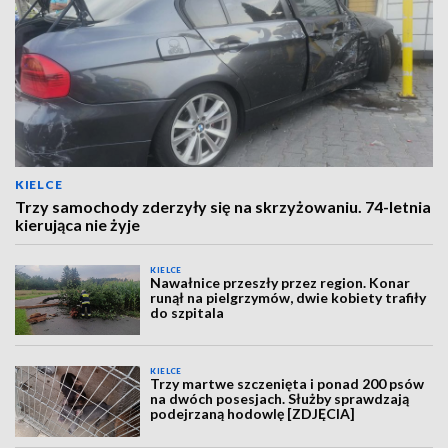
KIELCE
Trzy samochody zderzyły się na skrzyżowaniu. 74-letnia
kierująca nie żyje
KIELCE
Nawałnice przeszły przez region. Konar
runął na pielgrzymów, dwie kobiety trafiły
do szpitala
KIELCE
Trzy martwe szczenięta i ponad 200 psów
na dwóch posesjach. Służby sprawdzają
podejrzaną hodowlę [ZDJĘCIA]