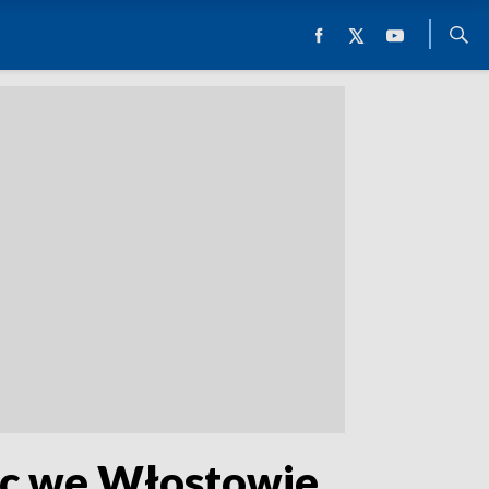
łac we Włostowie