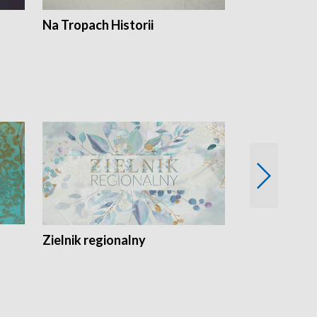
Na Tropach Historii
Szept ziemi
Zielnik regionalny
EkoLogiczni