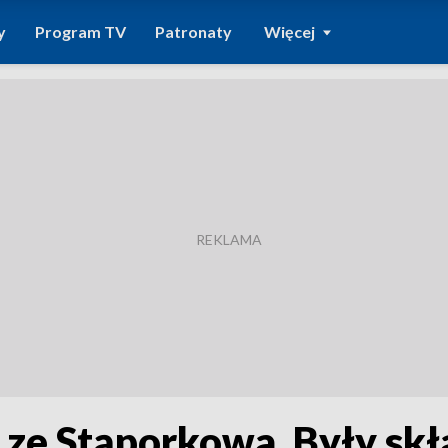
y
Program TV
Patronaty
Więcej
ą ze Stąporkowa. Były s