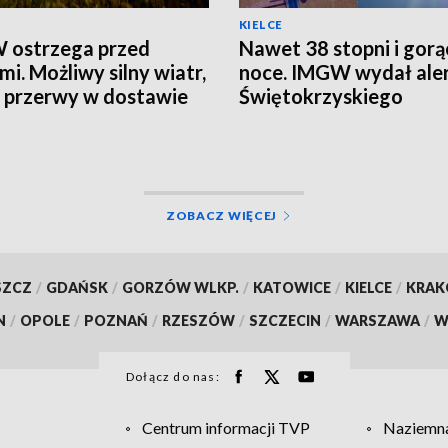
KIELCE
 ostrzega przed
Nawet 38 stopni i gorą
mi. Możliwy silny wiatr,
noce. IMGW wydał aler
i przerwy w dostawie
Świętokrzyskiego
ZOBACZ WIĘCEJ
SZCZ
/
GDAŃSK
/
GORZÓW WLKP.
/
KATOWICE
/
KIELCE
/
KRA
N
/
OPOLE
/
POZNAŃ
/
RZESZÓW
/
SZCZECIN
/
WARSZAWA
/
W
Dołącz do nas:
Centrum informacji TVP
Naziemna