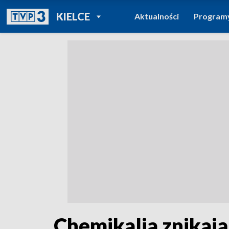
POWRÓT DO
KIELCE
Aktualności
Program
TVP REGIONY
Chemikalia znikaj