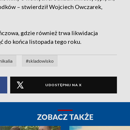
środków – stwierdził Wojciech Owczarek,
ńczowa, gdzie również trwa likwidacja
ć do końca listopada tego roku.
ikalia
#skladowisko
UDOSTĘPNIJ NA X
ZOBACZ TAKŻE