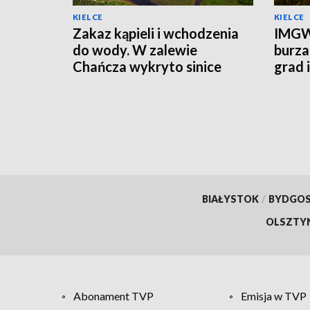
KIELCE
KIELCE
Zakaz kąpieli i wchodzenia
IMGW
do wody. W zalewie
burza
Chańcza wykryto sinice
grad 
prądu
BIAŁYSTOK
/
BYDGO
OLSZTY
Abonament TVP
Emisja w TVP