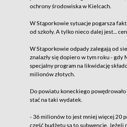
ochrony środowiska w Kielcach.
W Stąporkowie sytuacje pogarsza fakt,
od szkoły. A tylko nieco dalej jest... c
W Stąporkowie odpady zalegają od sied
znalazły się dopiero w tym roku - gdy
specjalny program na likwidację skł
milionów złotych.
Do powiatu koneckiego powędrowało 3
stać na taki wydatek.
- 36 milionów to jest mniej więcej 20 
część budżetu są to subwencje. Jeżel