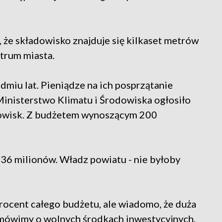
 że składowisko znajduje się kilkaset metrów
entrum miasta.
miu lat. Pieniądze na ich posprzątanie
 Ministerstwo Klimatu i Środowiska ogłosiło
adowisk. Z budżetem wynoszącym 200
6 milionów. Władz powiatu - nie byłoby
procent całego budżetu, ale wiadomo, że duża
i mówimy o wolnych środkach inwestycyjnych,