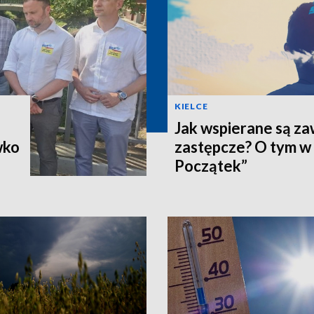
KIELCE
Jak wspierane są z
wko
zastępcze? O tym w
Początek”