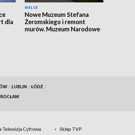
KIELCE
ce
Nowe Muzeum Stefana
t dla
Żeromskiego i remont
murów. Muzeum Narodowe
realizuje dwie duże
inwestycje
KÓW
/
LUBLIN
/
ŁÓDŹ
/
ROCŁAW
 Telewizja Cyfrowa
Sklep TVP