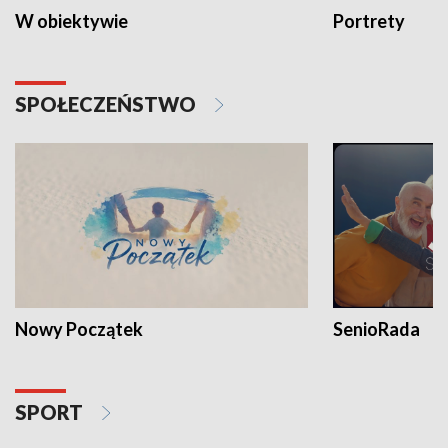
W obiektywie
Portrety
SPOŁECZEŃSTWO
Nowy Początek
SenioRada
SPORT