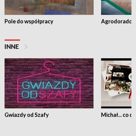
Pole do współpracy
Agrodoradcy 
INNE
Gwiazdy od Szafy
Michał... co dz