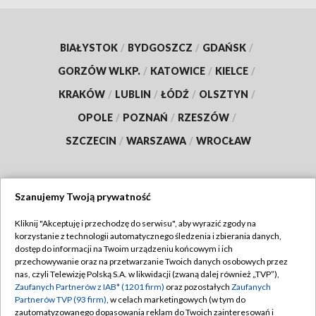
BIAŁYSTOK
/
BYDGOSZCZ
/
GDAŃSK
/
GORZÓW WLKP.
/
KATOWICE
/
KIELCE
/
KRAKÓW
/
LUBLIN
/
ŁÓDŹ
/
OLSZTYN
/
OPOLE
/
POZNAŃ
/
RZESZÓW
/
SZCZECIN
/
WARSZAWA
/
WROCŁAW
Szanujemy Twoją prywatność
Dołącz do nas:
Kliknij "Akceptuję i przechodzę do serwisu", aby wyrazić zgody na
korzystanie z technologii automatycznego śledzenia i zbierania danych,
TVP
dostęp do informacji na Twoim urządzeniu końcowym i ich
Abonament TVP
przechowywanie oraz na przetwarzanie Twoich danych osobowych przez
Regulamin TVP
nas, czyli Telewizję Polską S.A. w likwidacji (zwaną dalej również „TVP”),
Emisja w TVP
Zaufanych Partnerów z IAB* (1201 firm)
oraz pozostałych
Zaufanych
Polityka prywatności
Partnerów TVP (93 firm)
, w celach marketingowych (w tym do
Centrum informacji TVP
Moje zgody
zautomatyzowanego dopasowania reklam do Twoich zainteresowań i