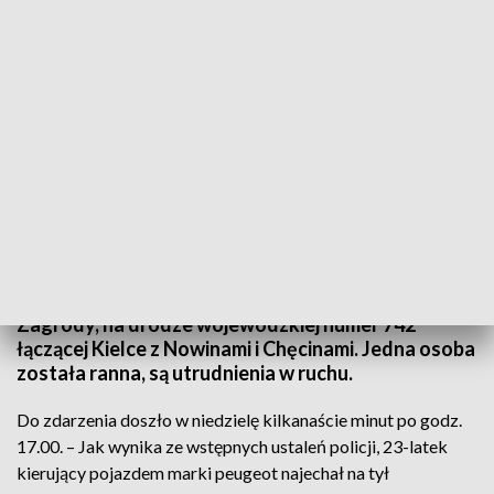
Karambol na drodze wojewódzkiej 742 koło Nowin. Trzy auta rozbite jedna
osoba ranna. Zdjęcie: FB, Na drodze świętokrzyskie
Trzy samochody zderzyły się w miejscowości
Zagrody, na drodze wojewódzkiej numer 742
łączącej Kielce z Nowinami i Chęcinami. Jedna osoba
została ranna, są utrudnienia w ruchu.
Do zdarzenia doszło w niedzielę kilkanaście minut po godz.
17.00. – Jak wynika ze wstępnych ustaleń policji, 23-latek
kierujący pojazdem marki peugeot najechał na tył