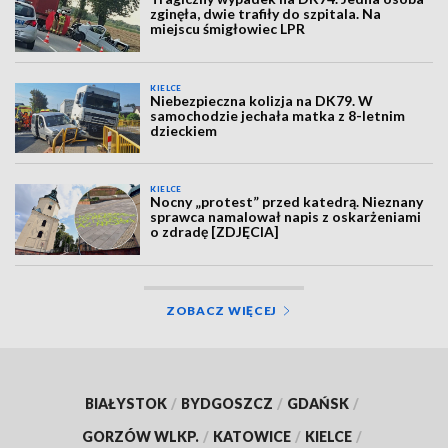
zginęła, dwie trafiły do szpitala. Na
miejscu śmigłowiec LPR
KIELCE
Niebezpieczna kolizja na DK79. W
samochodzie jechała matka z 8-letnim
dzieckiem
KIELCE
Nocny „protest” przed katedrą. Nieznany
sprawca namalował napis z oskarżeniami
o zdradę [ZDJĘCIA]
ZOBACZ WIĘCEJ
BIAŁYSTOK
/
BYDGOSZCZ
/
GDAŃSK
/
GORZÓW WLKP.
/
KATOWICE
/
KIELCE
/