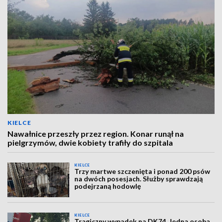
KIELCE
Nawałnice przeszły przez region. Konar runął na
pielgrzymów, dwie kobiety trafiły do szpitala
KIELCE
Trzy martwe szczenięta i ponad 200 psów
na dwóch posesjach. Służby sprawdzają
podejrzaną hodowlę
KIELCE
Tragiczny wypadek na DK74. Jedna osoba