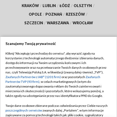
KRAKÓW
/
LUBLIN
/
ŁÓDŹ
/
OLSZTYN
/
OPOLE
/
POZNAŃ
/
RZESZÓW
/
SZCZECIN
/
WARSZAWA
/
WROCŁAW
Szanujemy Twoją prywatność
Dołącz do nas:
Kliknij "Akceptuję i przechodzę do serwisu", aby wyrazić zgody na
korzystanie z technologii automatycznego śledzenia i zbierania danych,
TVP
dostęp do informacji na Twoim urządzeniu końcowym i ich
Abonament TVP
przechowywanie oraz na przetwarzanie Twoich danych osobowych przez
Regulamin TVP
nas, czyli Telewizję Polską S.A. w likwidacji (zwaną dalej również „TVP”),
Emisja w TVP
Polityka prywatności
Zaufanych Partnerów z IAB* (1201 firm)
oraz pozostałych
Zaufanych
Partnerów TVP (93 firm)
, w celach marketingowych (w tym do
Centrum informacji TVP
Moje zgody
zautomatyzowanego dopasowania reklam do Twoich zainteresowań i
mierzenia ich skuteczności) i pozostałych, które wskazujemy poniżej, a
Naziemna Telewizja Cyfrowa
Pomoc
także zgody na udostępnianie przez nas identyfikatora PPID do Google.
Sklep TVP
Biuro reklamy
Twoje dane osobowe zbierane podczas odwiedzania przez Ciebie naszych
Rada Programowa
Kontakt
poszczególnych serwisów
zwanych dalej „Portalem”, w tym informacje
zapisywane za pomocą technologii takich jak: pliki cookie, sygnalizatory