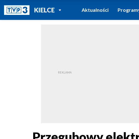
POWRÓT DO
KIELCE
Aktualności
Program
TVP REGIONY
Przegubowy elektry