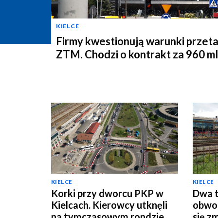
KIELCE
Firmy kwestionują warunki przet
ZTM. Chodzi o kontrakt za 960 ml
KIELCE
KIELCE
Korki przy dworcu PKP w
Dwa t
Kielcach. Kierowcy utknęli
obwod
na tymczasowym rondzie
się z