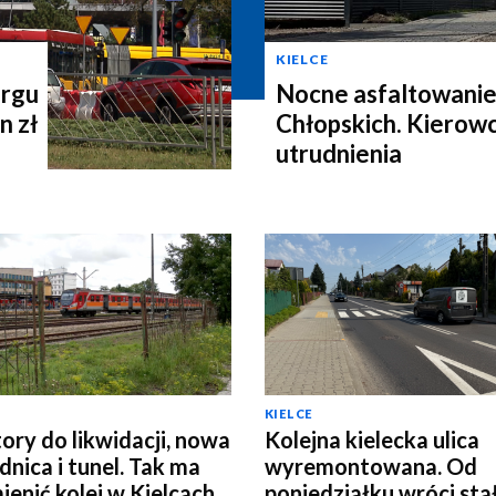
KIELCE
argu
Nocne asfaltowanie
n zł
Chłopskich. Kierow
utrudnienia
KIELCE
ory do likwidacji, nowa
Kolejna kielecka ulica
nica i tunel. Tak ma
wyremontowana. Od
mienić kolej w Kielcach
poniedziałku wróci sta