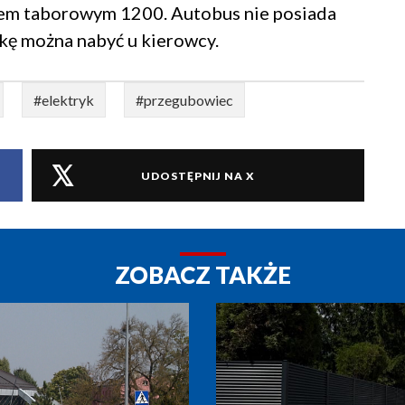
em taborowym 1200. Autobus nie posiada
wkę można nabyć u kierowcy.
#elektryk
#przegubowiec
UDOSTĘPNIJ NA X
ZOBACZ TAKŻE