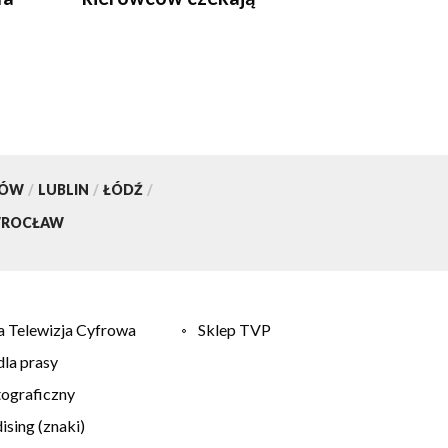
utrudnienia
KÓW
/
LUBLIN
/
ŁÓDŹ
/
ROCŁAW
 Telewizja Cyfrowa
Sklep TVP
la prasy
tograficzny
sing (znaki)