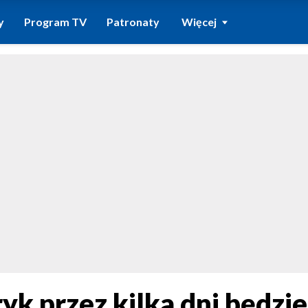
y
Program TV
Patronaty
Więcej
k przez kilka dni będzie