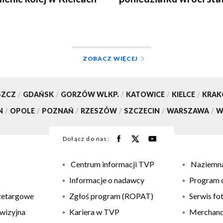
organizacja ruchu
ZOBACZ WIĘCEJ
SZCZ
/
GDAŃSK
/
GORZÓW WLKP.
/
KATOWICE
/
KIELCE
/
KRA
N
/
OPOLE
/
POZNAŃ
/
RZESZÓW
/
SZCZECIN
/
WARSZAWA
/
W
Dołącz do nas:
Centrum informacji TVP
Naziemna
Informacje o nadawcy
Program d
zetargowe
Zgłoś program (ROPAT)
Serwis fo
wizyjna
Kariera w TVP
Merchandi