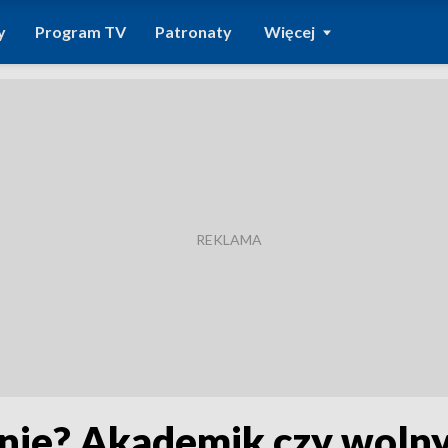
y
Program TV
Patronaty
Więcej
ie? Akademik czy wolny