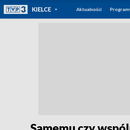
POWRÓT DO
KIELCE
Aktualności
Program
TVP REGIONY
Samemu czy wspóln