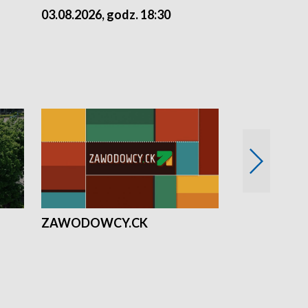
03.08.2026, godz. 18:30
02.08.2026, 
ZAWODOWCY.CK
Solidarni z U