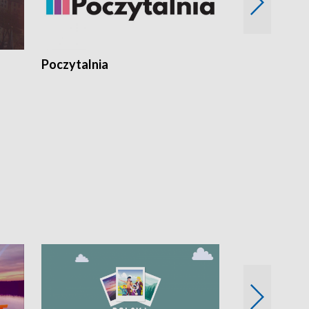
Poczytalnia
Koncerty TV