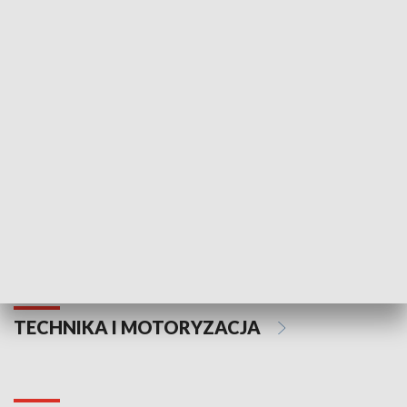
KULTURA I SZTUKA
Informator kulturalny
Drzwi do kult
TECHNIKA I MOTORYZACJA