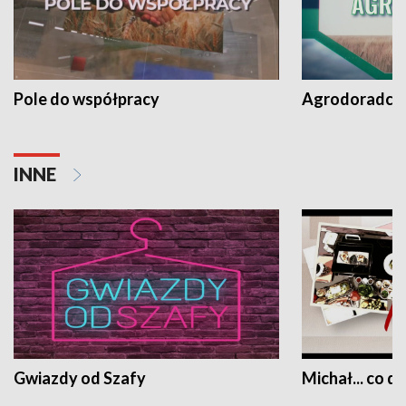
Pole do współpracy
Agrodoradcy 
INNE
Gwiazdy od Szafy
Michał... co dz