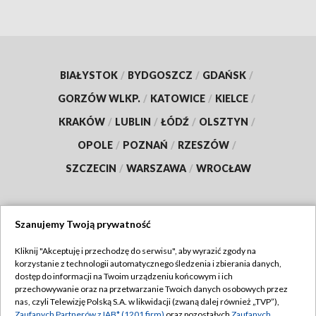
BIAŁYSTOK
/
BYDGOSZCZ
/
GDAŃSK
/
GORZÓW WLKP.
/
KATOWICE
/
KIELCE
/
KRAKÓW
/
LUBLIN
/
ŁÓDŹ
/
OLSZTYN
/
OPOLE
/
POZNAŃ
/
RZESZÓW
/
SZCZECIN
/
WARSZAWA
/
WROCŁAW
Szanujemy Twoją prywatność
Dołącz do nas:
Kliknij "Akceptuję i przechodzę do serwisu", aby wyrazić zgody na
korzystanie z technologii automatycznego śledzenia i zbierania danych,
TVP
dostęp do informacji na Twoim urządzeniu końcowym i ich
Abonament TVP
przechowywanie oraz na przetwarzanie Twoich danych osobowych przez
Regulamin TVP
nas, czyli Telewizję Polską S.A. w likwidacji (zwaną dalej również „TVP”),
Emisja w TVP
Zaufanych Partnerów z IAB* (1201 firm)
oraz pozostałych
Zaufanych
Polityka prywatności