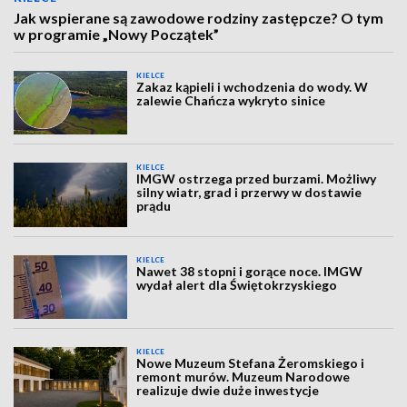
Jak wspierane są zawodowe rodziny zastępcze? O tym
w programie „Nowy Początek”
KIELCE
Zakaz kąpieli i wchodzenia do wody. W
zalewie Chańcza wykryto sinice
KIELCE
IMGW ostrzega przed burzami. Możliwy
silny wiatr, grad i przerwy w dostawie
prądu
KIELCE
Nawet 38 stopni i gorące noce. IMGW
wydał alert dla Świętokrzyskiego
KIELCE
Nowe Muzeum Stefana Żeromskiego i
remont murów. Muzeum Narodowe
realizuje dwie duże inwestycje