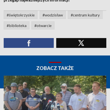
#świętokrzyskie
#wodzisław
#centrum kultury
#biblioteka
#otwarcie
ZOBACZ TAKŻE