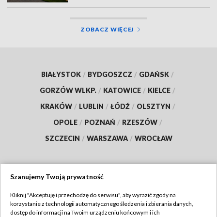
ZOBACZ WIĘCEJ
BIAŁYSTOK
/
BYDGOSZCZ
/
GDAŃSK
/
GORZÓW WLKP.
/
KATOWICE
/
KIELCE
/
KRAKÓW
/
LUBLIN
/
ŁÓDŹ
/
OLSZTYN
/
OPOLE
/
POZNAŃ
/
RZESZÓW
/
SZCZECIN
/
WARSZAWA
/
WROCŁAW
Szanujemy Twoją prywatność
Dołącz do nas:
Kliknij "Akceptuję i przechodzę do serwisu", aby wyrazić zgody na
korzystanie z technologii automatycznego śledzenia i zbierania danych,
TVP
dostęp do informacji na Twoim urządzeniu końcowym i ich