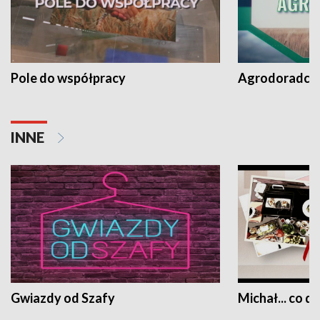
Pole do współpracy
Agrodoradcy 
INNE
Gwiazdy od Szafy
Michał... co dz