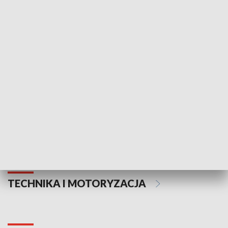
KULTURA I SZTUKA
Informator kulturalny
Drzwi do kult
TECHNIKA I MOTORYZACJA