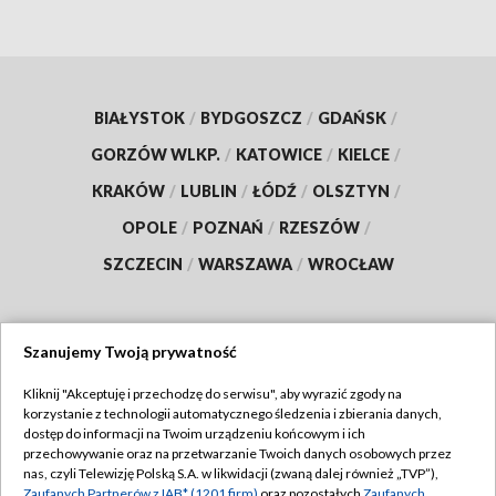
BIAŁYSTOK
/
BYDGOSZCZ
/
GDAŃSK
/
GORZÓW WLKP.
/
KATOWICE
/
KIELCE
/
KRAKÓW
/
LUBLIN
/
ŁÓDŹ
/
OLSZTYN
/
OPOLE
/
POZNAŃ
/
RZESZÓW
/
SZCZECIN
/
WARSZAWA
/
WROCŁAW
Szanujemy Twoją prywatność
Dołącz do nas:
Kliknij "Akceptuję i przechodzę do serwisu", aby wyrazić zgody na
korzystanie z technologii automatycznego śledzenia i zbierania danych,
TVP
dostęp do informacji na Twoim urządzeniu końcowym i ich
Abonament TVP
przechowywanie oraz na przetwarzanie Twoich danych osobowych przez
Regulamin TVP
nas, czyli Telewizję Polską S.A. w likwidacji (zwaną dalej również „TVP”),
Emisja w TVP
Zaufanych Partnerów z IAB* (1201 firm)
oraz pozostałych
Zaufanych
Polityka prywatności