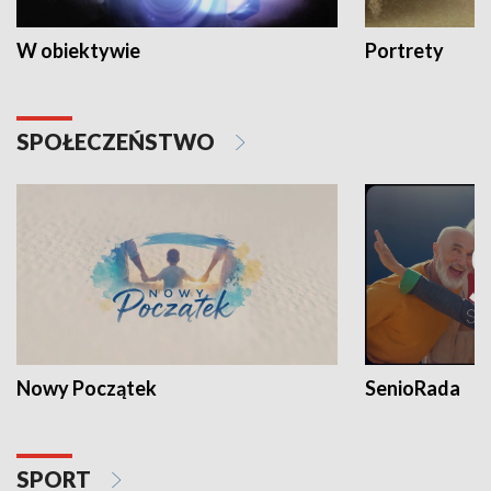
W obiektywie
Portrety
SPOŁECZEŃSTWO
Nowy Początek
SenioRada
SPORT