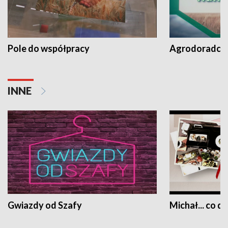
Pole do współpracy
Agrodoradcy 
INNE
Gwiazdy od Szafy
Michał... co dz