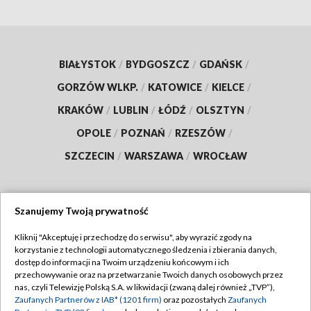
BIAŁYSTOK
/
BYDGOSZCZ
/
GDAŃSK
/
GORZÓW WLKP.
/
KATOWICE
/
KIELCE
/
KRAKÓW
/
LUBLIN
/
ŁÓDŹ
/
OLSZTYN
/
OPOLE
/
POZNAŃ
/
RZESZÓW
/
SZCZECIN
/
WARSZAWA
/
WROCŁAW
Szanujemy Twoją prywatność
Dołącz do nas:
Kliknij "Akceptuję i przechodzę do serwisu", aby wyrazić zgody na
korzystanie z technologii automatycznego śledzenia i zbierania danych,
TVP
dostęp do informacji na Twoim urządzeniu końcowym i ich
Abonament TVP
przechowywanie oraz na przetwarzanie Twoich danych osobowych przez
Regulamin TVP
nas, czyli Telewizję Polską S.A. w likwidacji (zwaną dalej również „TVP”),
Emisja w TVP
Zaufanych Partnerów z IAB* (1201 firm)
oraz pozostałych
Zaufanych
Polityka prywatności