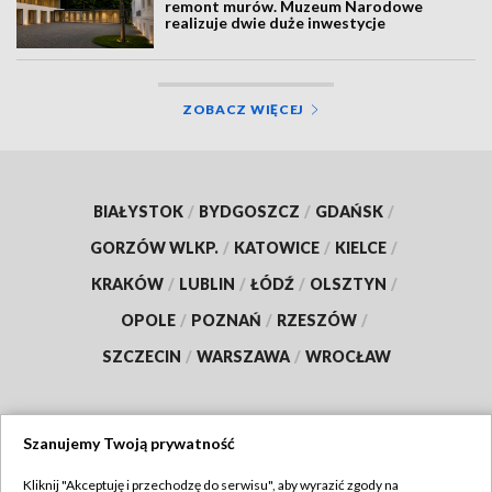
remont murów. Muzeum Narodowe
realizuje dwie duże inwestycje
ZOBACZ WIĘCEJ
BIAŁYSTOK
/
BYDGOSZCZ
/
GDAŃSK
/
GORZÓW WLKP.
/
KATOWICE
/
KIELCE
/
KRAKÓW
/
LUBLIN
/
ŁÓDŹ
/
OLSZTYN
/
OPOLE
/
POZNAŃ
/
RZESZÓW
/
SZCZECIN
/
WARSZAWA
/
WROCŁAW
Szanujemy Twoją prywatność
Dołącz do nas:
Kliknij "Akceptuję i przechodzę do serwisu", aby wyrazić zgody na