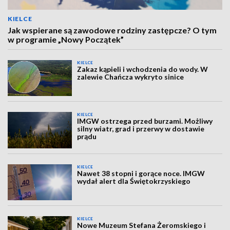
KIELCE
Jak wspierane są zawodowe rodziny zastępcze? O tym
w programie „Nowy Początek”
KIELCE
Zakaz kąpieli i wchodzenia do wody. W
zalewie Chańcza wykryto sinice
KIELCE
IMGW ostrzega przed burzami. Możliwy
silny wiatr, grad i przerwy w dostawie
prądu
KIELCE
Nawet 38 stopni i gorące noce. IMGW
wydał alert dla Świętokrzyskiego
KIELCE
Nowe Muzeum Stefana Żeromskiego i