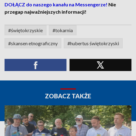
DOŁĄCZ do naszego kanału na Messengerze!
Nie
przegap najważniejszych informacji!
#świętokrzyskie
#tokarnia
#skansen etnograficzny
#hubertus świętokrzyski
ZOBACZ TAKŻE