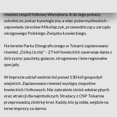
łowiecką, będą m.in. występy zespołów łowieckich, Zespołu
Reprezentacyjnego Polskiego Związku Łowieckiego, ale
również zespół folkowy Wernyhora. A do tego pokazy
sokolnicze, pokaz kynologiczny, a więc psów myśliwskich –
zapowiada Jarosław Mikołajczyk, przewodniczący zarządu
okręgowego Polskiego Związku Łowieckiego.
Na terenie Parku Etnograficznego w Tokarni zaplanowano
również „Dziką Ucztę” – 27 kół łowieckich zaserwuje dania z
dziczyzny: pasztety, gulasze, strogonowy i inne regionalne
specjały.
W imprezie udział weźmie też ponad 130 kół gospodyń
wiejskich. Zaplanowano również występy zespołów
łowieckich i folkowych. Nie zabraknie stoisk edukacyjnych
oraz atrakcji dla najmłodszych. Strażacy z OSP Tokarnia
przeprowadzą zbiórkę krwi. Każdy, kto ją odda, wejdzie na
teren imprezy za darmo.