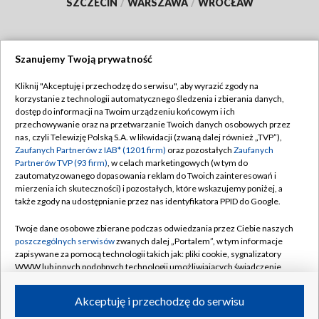
SZCZECIN
/
WARSZAWA
/
WROCŁAW
Szanujemy Twoją prywatność
Dołącz do nas:
Kliknij "Akceptuję i przechodzę do serwisu", aby wyrazić zgody na
korzystanie z technologii automatycznego śledzenia i zbierania danych,
TVP
dostęp do informacji na Twoim urządzeniu końcowym i ich
Abonament TVP
przechowywanie oraz na przetwarzanie Twoich danych osobowych przez
Regulamin TVP
nas, czyli Telewizję Polską S.A. w likwidacji (zwaną dalej również „TVP”),
Emisja w TVP
Zaufanych Partnerów z IAB* (1201 firm)
oraz pozostałych
Zaufanych
Polityka prywatności
Partnerów TVP (93 firm)
, w celach marketingowych (w tym do
Centrum informacji TVP
Moje zgody
zautomatyzowanego dopasowania reklam do Twoich zainteresowań i
mierzenia ich skuteczności) i pozostałych, które wskazujemy poniżej, a
Naziemna Telewizja Cyfrowa
Pomoc
także zgody na udostępnianie przez nas identyfikatora PPID do Google.
Sklep TVP
Biuro reklamy
Twoje dane osobowe zbierane podczas odwiedzania przez Ciebie naszych
Rada Programowa
poszczególnych serwisów
zwanych dalej „Portalem”, w tym informacje
Kontakt
zapisywane za pomocą technologii takich jak: pliki cookie, sygnalizatory
System NOS
WWW lub innych podobnych technologii umożliwiających świadczenie
dopasowanych i bezpiecznych usług, personalizację treści oraz reklam,
Informacje o nadawcy
Kanały
udostępnianie funkcji mediów społecznościowych oraz analizowanie
Akceptuję i przechodzę do serwisu
ruchu w Internecie.
Program dla prasy