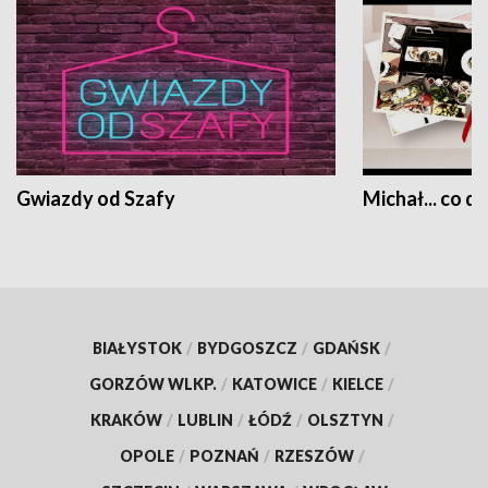
Gwiazdy od Szafy
Michał... co dz
BIAŁYSTOK
/
BYDGOSZCZ
/
GDAŃSK
/
GORZÓW WLKP.
/
KATOWICE
/
KIELCE
/
KRAKÓW
/
LUBLIN
/
ŁÓDŹ
/
OLSZTYN
/
OPOLE
/
POZNAŃ
/
RZESZÓW
/