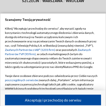
SZCZECIN
/
WARSZAWA
/
WROCŁAW
Szanujemy Twoją prywatność
Dołącz do nas:
Kliknij "Akceptuję i przechodzę do serwisu", aby wyrazić zgody na
korzystanie z technologii automatycznego śledzenia i zbierania danych,
TVP
dostęp do informacji na Twoim urządzeniu końcowym i ich
Abonament TVP
przechowywanie oraz na przetwarzanie Twoich danych osobowych przez
Regulamin TVP
nas, czyli Telewizję Polską S.A. w likwidacji (zwaną dalej również „TVP”),
Emisja w TVP
Zaufanych Partnerów z IAB* (1201 firm)
oraz pozostałych
Zaufanych
Polityka prywatności
Partnerów TVP (93 firm)
, w celach marketingowych (w tym do
Centrum informacji TVP
Moje zgody
zautomatyzowanego dopasowania reklam do Twoich zainteresowań i
mierzenia ich skuteczności) i pozostałych, które wskazujemy poniżej, a
Naziemna Telewizja Cyfrowa
Pomoc
także zgody na udostępnianie przez nas identyfikatora PPID do Google.
Sklep TVP
Biuro reklamy
Twoje dane osobowe zbierane podczas odwiedzania przez Ciebie naszych
Rada Programowa
poszczególnych serwisów
zwanych dalej „Portalem”, w tym informacje
Kontakt
zapisywane za pomocą technologii takich jak: pliki cookie, sygnalizatory
System NOS
WWW lub innych podobnych technologii umożliwiających świadczenie
dopasowanych i bezpiecznych usług, personalizację treści oraz reklam,
Informacje o nadawcy
Kanały
udostępnianie funkcji mediów społecznościowych oraz analizowanie
Akceptuję i przechodzę do serwisu
ruchu w Internecie.
Program dla prasy