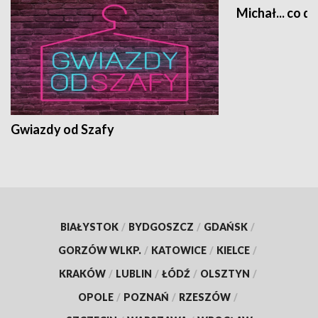
Michał... co dz
Gwiazdy od Szafy
BIAŁYSTOK
/
BYDGOSZCZ
/
GDAŃSK
/
GORZÓW WLKP.
/
KATOWICE
/
KIELCE
/
KRAKÓW
/
LUBLIN
/
ŁÓDŹ
/
OLSZTYN
/
OPOLE
/
POZNAŃ
/
RZESZÓW
/