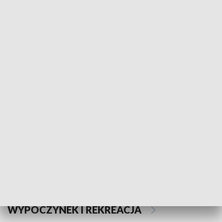
Informator kulturalny
Drzwi do kult
TECHNIKA I MOTORYZACJA
WYPOCZYNEK I REKREACJA