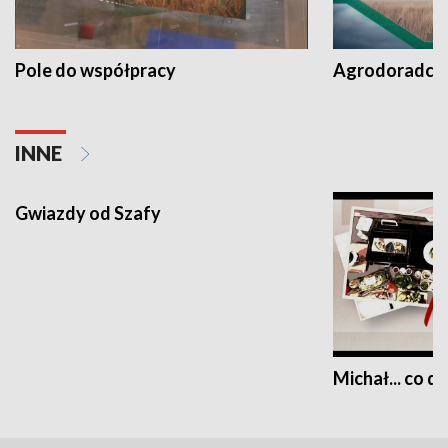
Pole do współpracy
Agrodoradcy 
INNE
Gwiazdy od Szafy
Michał... co dz