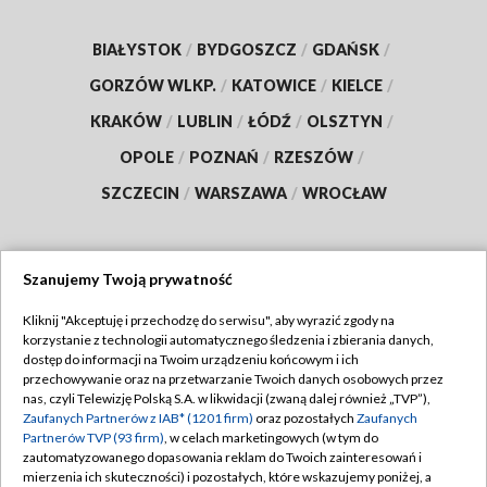
BIAŁYSTOK
/
BYDGOSZCZ
/
GDAŃSK
/
GORZÓW WLKP.
/
KATOWICE
/
KIELCE
/
KRAKÓW
/
LUBLIN
/
ŁÓDŹ
/
OLSZTYN
/
OPOLE
/
POZNAŃ
/
RZESZÓW
/
SZCZECIN
/
WARSZAWA
/
WROCŁAW
Szanujemy Twoją prywatność
Dołącz do nas:
Kliknij "Akceptuję i przechodzę do serwisu", aby wyrazić zgody na
korzystanie z technologii automatycznego śledzenia i zbierania danych,
TVP
dostęp do informacji na Twoim urządzeniu końcowym i ich
Abonament TVP
przechowywanie oraz na przetwarzanie Twoich danych osobowych przez
Regulamin TVP
nas, czyli Telewizję Polską S.A. w likwidacji (zwaną dalej również „TVP”),
Emisja w TVP
Zaufanych Partnerów z IAB* (1201 firm)
oraz pozostałych
Zaufanych
Polityka prywatności
Partnerów TVP (93 firm)
, w celach marketingowych (w tym do
Centrum informacji TVP
Moje zgody
zautomatyzowanego dopasowania reklam do Twoich zainteresowań i
mierzenia ich skuteczności) i pozostałych, które wskazujemy poniżej, a
Naziemna Telewizja Cyfrowa