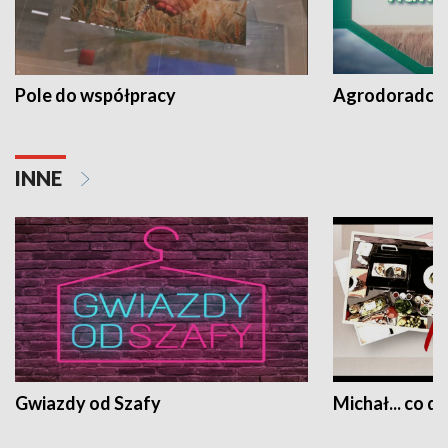
Pole do współpracy
Agrodoradcy 
INNE
Gwiazdy od Szafy
Michał... co dz