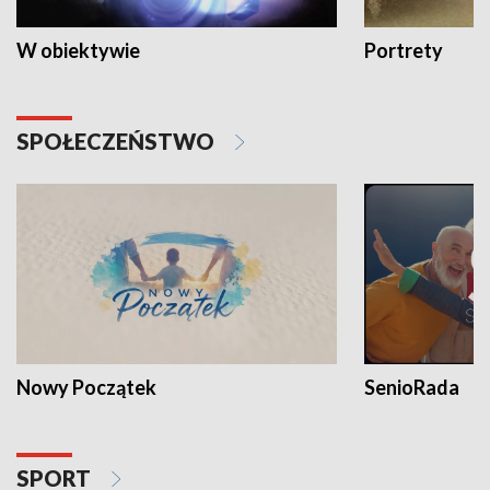
W obiektywie
Portrety
SPOŁECZEŃSTWO
Nowy Początek
SenioRada
SPORT