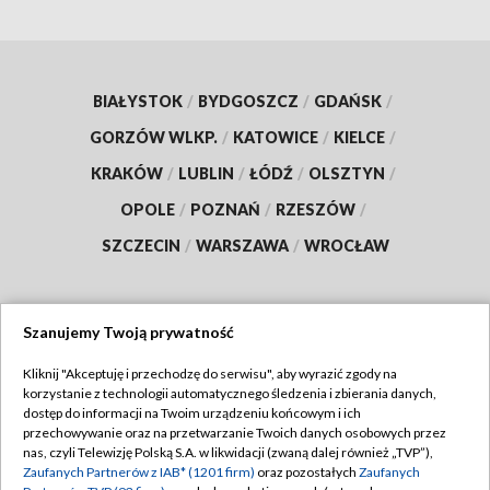
BIAŁYSTOK
/
BYDGOSZCZ
/
GDAŃSK
/
GORZÓW WLKP.
/
KATOWICE
/
KIELCE
/
KRAKÓW
/
LUBLIN
/
ŁÓDŹ
/
OLSZTYN
/
OPOLE
/
POZNAŃ
/
RZESZÓW
/
SZCZECIN
/
WARSZAWA
/
WROCŁAW
Szanujemy Twoją prywatność
Dołącz do nas:
Kliknij "Akceptuję i przechodzę do serwisu", aby wyrazić zgody na
korzystanie z technologii automatycznego śledzenia i zbierania danych,
TVP
dostęp do informacji na Twoim urządzeniu końcowym i ich
Abonament TVP
przechowywanie oraz na przetwarzanie Twoich danych osobowych przez
Regulamin TVP
nas, czyli Telewizję Polską S.A. w likwidacji (zwaną dalej również „TVP”),
Emisja w TVP
Zaufanych Partnerów z IAB* (1201 firm)
oraz pozostałych
Zaufanych
Polityka prywatności