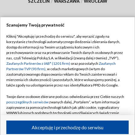
SZCZECIN
/
WARSZAWA
/
WROCŁAW
Szanujemy Twoją prywatność
Dołącz do nas:
Kliknij "Akceptuję i przechodzę do serwisu", aby wyrazić zgody na
korzystanie z technologii automatycznego śledzenia i zbierania danych,
TVP
dostęp do informacji na Twoim urządzeniu końcowym i ich
Abonament TVP
przechowywanie oraz na przetwarzanie Twoich danych osobowych przez
Regulamin TVP
nas, czyli Telewizję Polską S.A. w likwidacji (zwaną dalej również „TVP”),
Emisja w TVP
Zaufanych Partnerów z IAB* (1201 firm)
oraz pozostałych
Zaufanych
Polityka prywatności
Partnerów TVP (93 firm)
, w celach marketingowych (w tym do
Centrum informacji TVP
Moje zgody
zautomatyzowanego dopasowania reklam do Twoich zainteresowań i
mierzenia ich skuteczności) i pozostałych, które wskazujemy poniżej, a
Naziemna Telewizja Cyfrowa
Pomoc
także zgody na udostępnianie przez nas identyfikatora PPID do Google.
Sklep TVP
Biuro reklamy
Twoje dane osobowe zbierane podczas odwiedzania przez Ciebie naszych
Rada Programowa
poszczególnych serwisów
zwanych dalej „Portalem”, w tym informacje
Kontakt
zapisywane za pomocą technologii takich jak: pliki cookie, sygnalizatory
System NOS
WWW lub innych podobnych technologii umożliwiających świadczenie
dopasowanych i bezpiecznych usług, personalizację treści oraz reklam,
Informacje o nadawcy
Kanały
udostępnianie funkcji mediów społecznościowych oraz analizowanie
Akceptuję i przechodzę do serwisu
ruchu w Internecie.
Program dla prasy