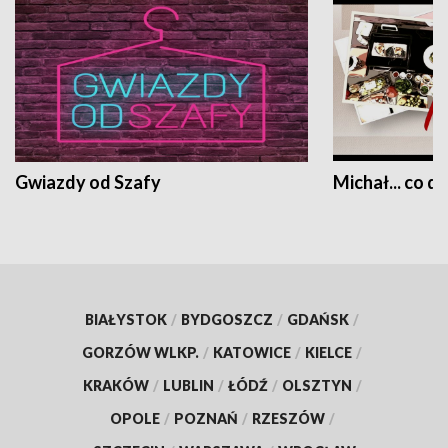
Gwiazdy od Szafy
Michał... co dz
BIAŁYSTOK
/
BYDGOSZCZ
/
GDAŃSK
/
GORZÓW WLKP.
/
KATOWICE
/
KIELCE
/
KRAKÓW
/
LUBLIN
/
ŁÓDŹ
/
OLSZTYN
/
OPOLE
/
POZNAŃ
/
RZESZÓW
/