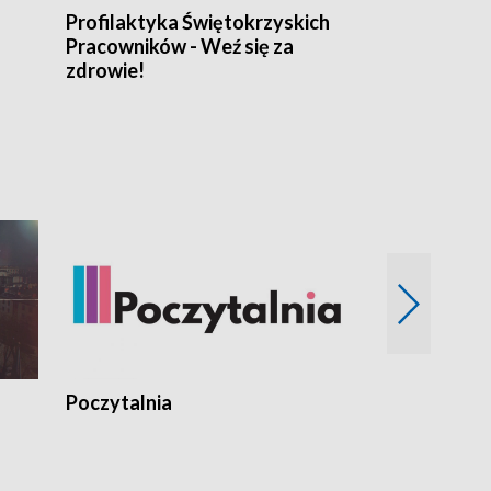
Profilaktyka Świętokrzyskich
Misja: Pacjen
Pracowników - Weź się za
zdrowie!
Poczytalnia
Koncerty TV