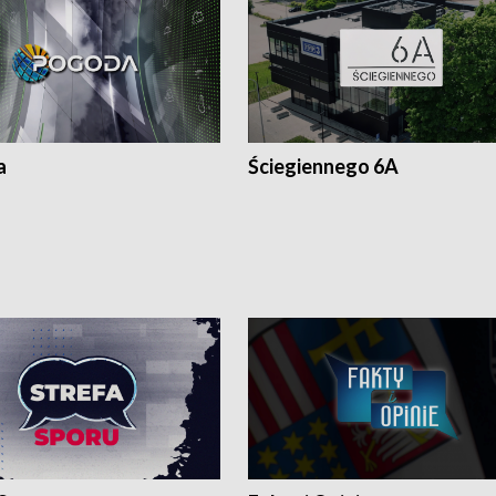
a
Ściegiennego 6A