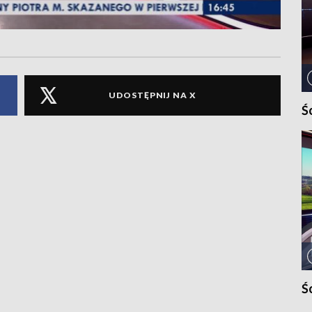
UDOSTĘPNIJ NA X
Ś
Ś