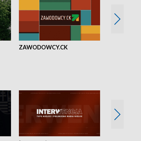
ZAWODOWCY.CK
Solidarni z U