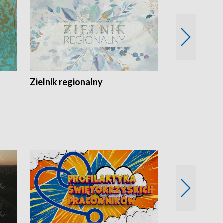
Zielnik regionalny
EkoLogiczni