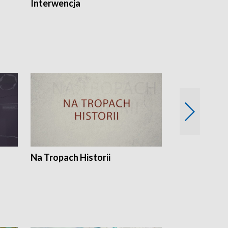
Interwencja
Fakty i Opin
Na Tropach Historii
Szept ziemi