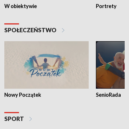
W obiektywie
Portrety
SPOŁECZEŃSTWO
Nowy Początek
SenioRada
SPORT