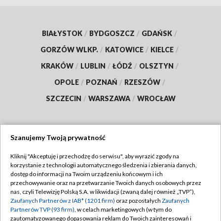
BIAŁYSTOK
/
BYDGOSZCZ
/
GDAŃSK
/
GORZÓW WLKP.
/
KATOWICE
/
KIELCE
/
KRAKÓW
/
LUBLIN
/
ŁÓDŹ
/
OLSZTYN
/
OPOLE
/
POZNAŃ
/
RZESZÓW
/
SZCZECIN
/
WARSZAWA
/
WROCŁAW
Szanujemy Twoją prywatność
Dołącz do nas:
Kliknij "Akceptuję i przechodzę do serwisu", aby wyrazić zgody na
korzystanie z technologii automatycznego śledzenia i zbierania danych,
TVP
dostęp do informacji na Twoim urządzeniu końcowym i ich
Abonament TVP
przechowywanie oraz na przetwarzanie Twoich danych osobowych przez
Regulamin TVP
nas, czyli Telewizję Polską S.A. w likwidacji (zwaną dalej również „TVP”),
Emisja w TVP
Zaufanych Partnerów z IAB* (1201 firm)
oraz pozostałych
Zaufanych
Polityka prywatności
Partnerów TVP (93 firm)
, w celach marketingowych (w tym do
Centrum informacji TVP
Moje zgody
zautomatyzowanego dopasowania reklam do Twoich zainteresowań i