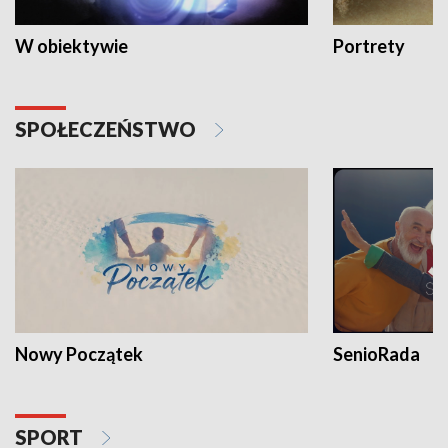
W obiektywie
Portrety
SPOŁECZEŃSTWO
Nowy Początek
SenioRada
SPORT