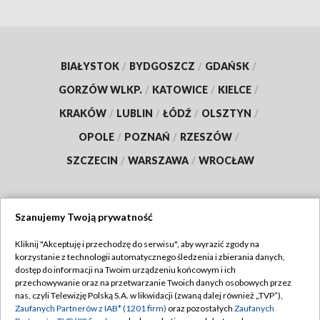
BIAŁYSTOK
/
BYDGOSZCZ
/
GDAŃSK
/
GORZÓW WLKP.
/
KATOWICE
/
KIELCE
/
KRAKÓW
/
LUBLIN
/
ŁÓDŹ
/
OLSZTYN
/
OPOLE
/
POZNAŃ
/
RZESZÓW
/
SZCZECIN
/
WARSZAWA
/
WROCŁAW
Szanujemy Twoją prywatność
Dołącz do nas:
Kliknij "Akceptuję i przechodzę do serwisu", aby wyrazić zgody na
korzystanie z technologii automatycznego śledzenia i zbierania danych,
TVP
dostęp do informacji na Twoim urządzeniu końcowym i ich
Abonament TVP
przechowywanie oraz na przetwarzanie Twoich danych osobowych przez
Regulamin TVP
nas, czyli Telewizję Polską S.A. w likwidacji (zwaną dalej również „TVP”),
Emisja w TVP
Zaufanych Partnerów z IAB* (1201 firm)
oraz pozostałych
Zaufanych
Polityka prywatności