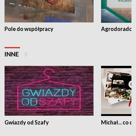
Pole do współpracy
Agrodoradcy 
INNE
Gwiazdy od Szafy
Michał... co dz