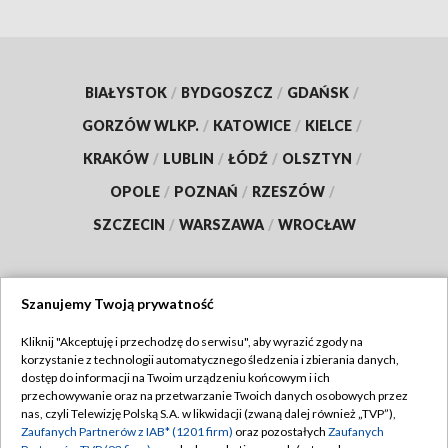
BIAŁYSTOK
/
BYDGOSZCZ
/
GDAŃSK
/
GORZÓW WLKP.
/
KATOWICE
/
KIELCE
/
KRAKÓW
/
LUBLIN
/
ŁÓDŹ
/
OLSZTYN
/
OPOLE
/
POZNAŃ
/
RZESZÓW
/
SZCZECIN
/
WARSZAWA
/
WROCŁAW
Szanujemy Twoją prywatność
Dołącz do nas:
Kliknij "Akceptuję i przechodzę do serwisu", aby wyrazić zgody na
korzystanie z technologii automatycznego śledzenia i zbierania danych,
TVP
dostęp do informacji na Twoim urządzeniu końcowym i ich
Abonament TVP
przechowywanie oraz na przetwarzanie Twoich danych osobowych przez
Regulamin TVP
nas, czyli Telewizję Polską S.A. w likwidacji (zwaną dalej również „TVP”),
Emisja w TVP
Zaufanych Partnerów z IAB* (1201 firm)
oraz pozostałych
Zaufanych
Polityka prywatności