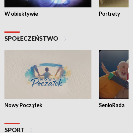
W obiektywie
Portrety
SPOŁECZEŃSTWO
Nowy Początek
SenioRada
SPORT